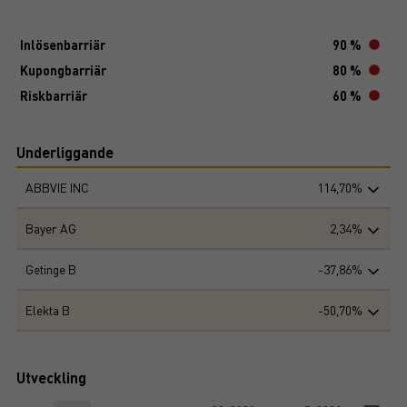
Inlösenbarriär
90 %
Kupongbarriär
80 %
Riskbarriär
60 %
Underliggande
ABBVIE INC
114,70%
Bayer AG
2,34%
Getinge B
-37,86%
Elekta B
-50,70%
Utveckling