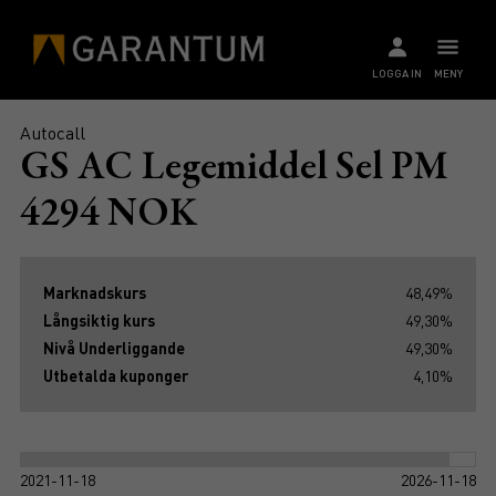
LOGGA IN
MENY
Autocall
GS AC Legemiddel Sel PM
4294 NOK
Marknadskurs
48,49%
Långsiktig kurs
49,30%
Nivå Underliggande
49,30%
Utbetalda kuponger
4,10%
2021-11-18
2026-11-18