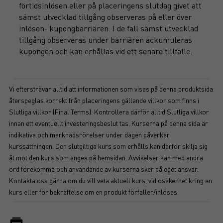
förtidsinlösen eller på placeringens slutdag givet att
sämst utvecklad tillgång observeras på eller över
inlösen- kupongbarriären. I de fall sämst utvecklad
tillgång observeras under barriären ackumuleras
kupongen och kan erhållas vid ett senare tillfälle.
Vi eftersträvar alltid att informationen som visas på denna produktsida
återspeglas korrekt från placeringens gällande villkor som finns i
Slutliga villkor (Final Terms). Kontrollera därför alltid Slutliga villkor
innan ett eventuellt investeringsbeslut tas. Kurserna på denna sida är
indikativa och marknadsrörelser under dagen påverkar
kurssättningen. Den slutgiltiga kurs som erhålls kan därför skilja sig
åt mot den kurs som anges på hemsidan. Avvikelser kan med andra
ord förekomma och användande av kurserna sker på eget ansvar.
Kontakta oss gärna om du vill veta aktuell kurs, vid osäkerhet kring en
kurs eller för bekräftelse om en produkt förfaller/inlöses.