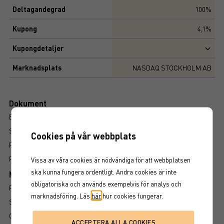
Deltagandegrad
100%
Kupong
4,1%
Kupongdetaljer
Marknadsplats
NASDAQ STOCKHOLM AB
Dokument
BROSCHYR
SLUTLIGA VILLKOR
Cookies på vår webbplats
PROSPEKT
FAKTABLAD
Vissa av våra cookies är nödvändiga för att webbplatsen
ska kunna fungera ordentligt. Andra cookies är inte
Mer information om produkten
obligatoriska och används exempelvis för analys och
RISK
marknadsföring. Läs
här
hur cookies fungerar.
SÅ LÄSER DU FAKTABLADET
GRUNDPROSPEKT