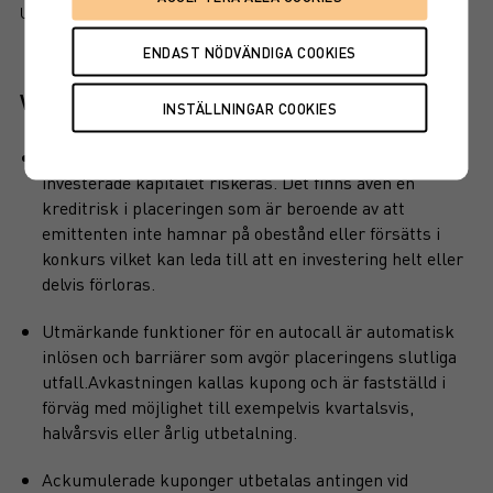
UTSKRIFT
Viktiga egenskaper
Produkten har inget kapitalskydd, dvs hela det
investerade kapitalet riskeras. Det finns även en
kreditrisk i placeringen som är beroende av att
emittenten inte hamnar på obestånd eller försätts i
konkurs vilket kan leda till att en investering helt eller
delvis förloras.
Utmärkande funktioner för en autocall är automatisk
inlösen och barriärer som avgör placeringens slutliga
utfall.Avkastningen kallas kupong och är fastställd i
förväg med möjlighet till exempelvis kvartalsvis,
halvårsvis eller årlig utbetalning.
Ackumulerade kuponger utbetalas antingen vid