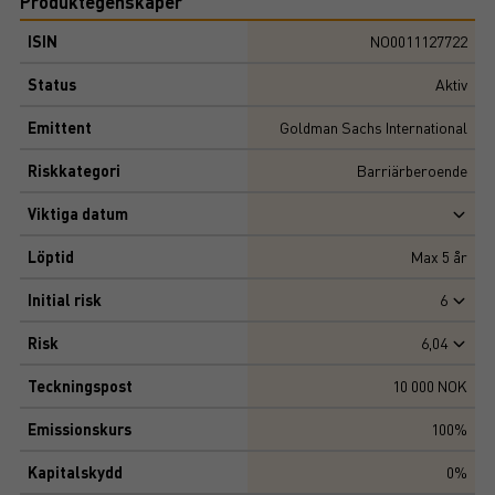
Produktegenskaper
ISIN
NO0011127722
Status
Aktiv
Emittent
Goldman Sachs International
Riskkategori
Barriärberoende
Viktiga datum
Löptid
Max
5
år
Initial risk
6
Risk
6,04
Teckningspost
10 000 NOK
Emissionskurs
100%
Kapitalskydd
0%