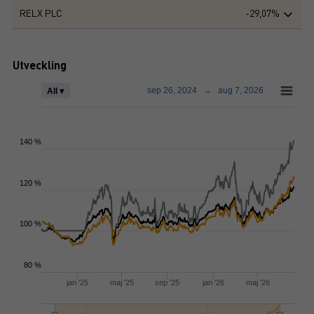
RELX PLC
-29,07%
Utveckling
sep 26, 2024
→
aug 7, 2026
All ▾
140 %
120 %
100 %
80 %
jan '25
maj '25
sep '25
jan '26
maj '26