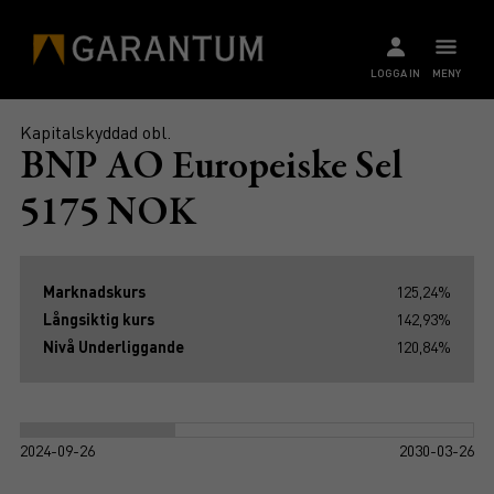
LOGGA IN
MENY
Kapitalskyddad obl.
BNP AO Europeiske Sel
5175 NOK
Marknadskurs
125,24%
Långsiktig kurs
142,93%
Nivå Underliggande
120,84%
2024-09-26
2030-03-26