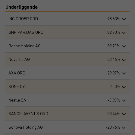
Underliggande
ING GROEP ORD
98,63%
BNP PARIBAS ORD
82,73%
Roche Holding AG
39,70%
Novartis AG
32,46%
AXA ORD
29,97%
KONE OYJ
2,03%
Nestle SA
-0,90%
SANOFI AVENTIS ORD
-23,44%
Sonova Holding AG
-23,76%