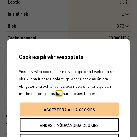
Löptid
5,5
år
Initial risk
2
Risk
3,73
Teckningspost
10 000 NOK
Emissionskurs
105%
Cookies på vår webbplats
Kapitalskydd
100%
Vissa av våra cookies är nödvändiga för att webbplatsen
Deltagandegrad
206%
ska kunna fungera ordentligt. Andra cookies är inte
Marknadsplats
NASDAQ STOCKHOLM AB
obligatoriska och används exempelvis för analys och
marknadsföring. Läs
här
hur cookies fungerar.
Dokument
Mer information om produkten
RISK
SÅ LÄSER DU FAKTABLADET