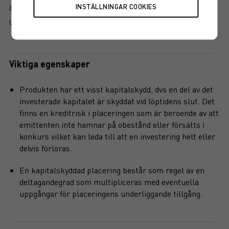
GRUNDPROSPEKT
UTSKRIFT
Viktiga egenskaper
Produkten har ett visst kapitalskydd, dvs en del av det
investerade kapitalet är skyddat vid löptidens slut. Det
finns en kreditrisk i placeringen som är beroende av att
emittenten inte hamnar på obestånd eller försätts i
konkurs vilket kan leda till att en investering helt eller
delvis förloras.
En kapitalskyddad placering består som regel av en
deltagandegrad som multipliceras med eventuella
uppgångar för placeringens underliggande tillgång.