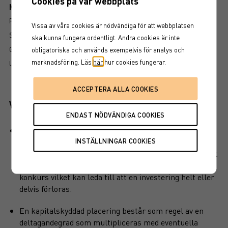
Cookies på vår webbplats
Mer information om produkten
RISK
Vissa av våra cookies är nödvändiga för att webbplatsen
SÅ LÄSER DU FAKTABLADET
ska kunna fungera ordentligt. Andra cookies är inte
GRUNDPROSPEKT
obligatoriska och används exempelvis för analys och
marknadsföring. Läs
här
hur cookies fungerar.
UTSKRIFT
Viktiga egenskaper
Produkten har ett visst kapitalskydd, dvs en del av det
investerade kapitalet är skyddat vid löptidens slut. Det
finns en kreditrisk i placeringen som är beroende av att
emittenten inte hamnar på obestånd eller försätts i
konkurs vilket kan leda till att en investering helt eller
delvis förloras.
En kapitalskyddad placering består som regel av en
deltagandegrad som multipliceras med eventuella