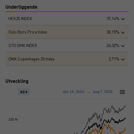
Underliggande
HEX25 INDEX
37,14%
Oslo Bors Price Index
30,15%
STO OMX INDEX
26,32%
OMX Copenhagen 25 Index
2,71%
Utveckling
dec 19, 2024
→
aug 7, 2026
All ▾
120 %