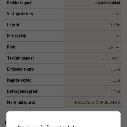
Riskkategori
Kapitalskyddad
Viktiga datum
Löptid
5,5
år
Initial risk
Risk
3,41
Teckningspost
10 000 NOK
Emissionskurs
105%
Kapitalskydd
100%
Deltagandegrad
144%
Marknadsplats
NASDAQ STOCKHOLM AB
Dokument