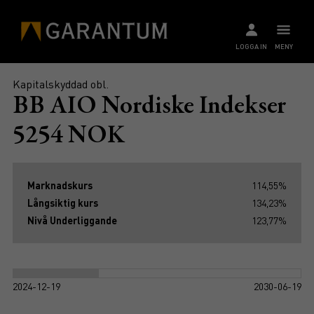
LOGGA IN
MENY
Kapitalskyddad obl.
BB AIO Nordiske Indekser
5254 NOK
Marknadskurs
114,55%
Långsiktig kurs
134,23%
Nivå Underliggande
123,77%
2024-12-19
2030-06-19