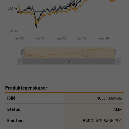
100 %
80 %
jan '25
maj '25
sep '25
jan '26
maj '26
2025
2026
Produktegenskaper
ISIN
NO0013389486
Status
Aktiv
Emittent
BARCLAYS BANK PLC