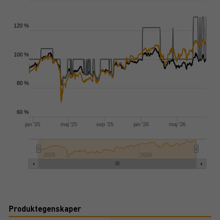
120 %
100 %
80 %
60 %
jan '25
maj '25
sep '25
jan '26
maj '26
2025
2026
Produktegenskaper