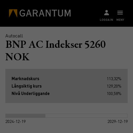
LOGGA IN
MENY
Autocall
BNP AC Indekser 5260
NOK
Marknadskurs
113,32%
Långsiktig kurs
129,20%
Nivå Underliggande
100,58%
2024-12-19
2029-12-19