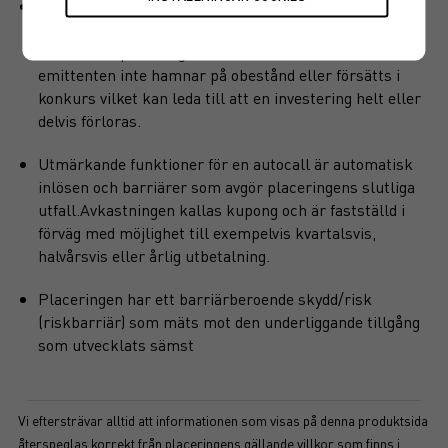
Produkten har inget kapitalskydd, dvs hela det
investerade kapitalet riskeras. Det finns även en
kreditrisk i placeringen som är beroende av att
emittenten inte hamnar på obestånd eller försätts i
konkurs vilket kan leda till att en investering helt eller
delvis förloras.
Utmärkande funktioner för en autocall är automatisk
inlösen och barriärer som avgör placeringens slutliga
utfall.Avkastningen kallas kupong och är fastställd i
förväg med möjlighet till exempelvis kvartalsvis,
halvårsvis eller årlig utbetalning.
Placeringen har ett barriärberoende skydd/risk
(riskbarriär) som mäts mot den underliggande tillgång
som utvecklats sämst
Vi eftersträvar alltid att informationen som visas på denna produktsida
återspeglas korrekt från placeringens gällande villkor som finns i