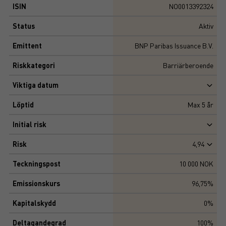
ISIN
NO0013392324
Status
Aktiv
Emittent
BNP Paribas Issuance B.V.
Riskkategori
Barriärberoende
Viktiga datum
Löptid
Max
5
år
Initial risk
Risk
4,94
Teckningspost
10 000 NOK
Emissionskurs
96,75%
Kapitalskydd
0%
Deltagandegrad
100%