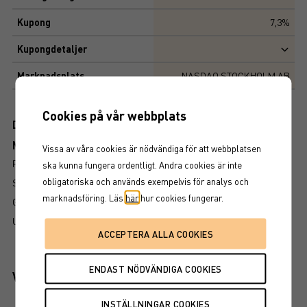
Kupong
7,3%
Kupongdetaljer
Marknadsplats
NASDAQ STOCKHOLM AB
Cookies på vår webbplats
Dokument
Mer information om produkten
Vissa av våra cookies är nödvändiga för att webbplatsen
RISK
ska kunna fungera ordentligt. Andra cookies är inte
obligatoriska och används exempelvis för analys och
SÅ LÄSER DU FAKTABLADET
marknadsföring. Läs
här
hur cookies fungerar.
GRUNDPROSPEKT
UTSKRIFT
Viktiga egenskaper