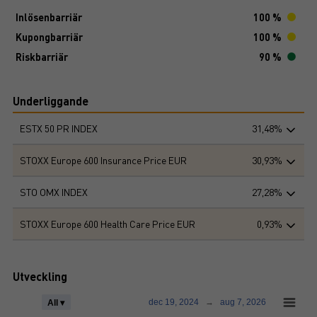
Inlösenbarriär
100 %
Kupongbarriär
100 %
Riskbarriär
90 %
Underliggande
ESTX 50 PR INDEX
31,48%
STOXX Europe 600 Insurance Price EUR
30,93%
STO OMX INDEX
27,28%
STOXX Europe 600 Health Care Price EUR
0,93%
Utveckling
dec 19, 2024
→
aug 7, 2026
All ▾