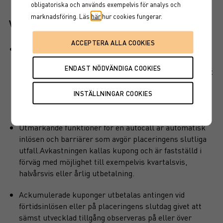
obligatoriska och används exempelvis för analys och
marknadsföring. Läs
här
hur cookies fungerar.
Viktiga egenskaper
Produkten har ett visst kapitalskydd, dvs en del av det
investerade kapitalet är skyddat vid löptidens slut. Det
finns en kreditrisk i placeringen som är beroende av att
emittenten inte hamnar på obestånd eller försätts i
konkurs vilket kan leda till att en investering helt eller
delvis förloras.
Utmärkande funktioner för en autocall är automatisk
inlösen och barriärer som avgör placeringens slutliga
utfall.Avkastningen kallas kupong och är fastställd i
förväg med möjlighet till exempelvis kvartalsvis,
halvårsvis eller årlig utbetalning.
Ackumulerade kuponger utbetalas antingen vid
förtidsinlösen eller på placeringens slutdag givet att
sämst utvecklad tillgång observeras på eller över