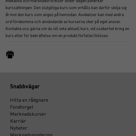
indikativa och marknadsrörelser under dagen påverkar
kurssättningen. Den slutgiltiga kurs som erhålls kan därför skilja sig
åt mot den kurs som anges på hemsidan. Avvikelser kan med andra
ord förekomma och användande av kurserna sker på eget ansvar.
Kontakta oss gärna om du vill veta aktuell kurs, vid osäkerhet kring en
kurs eller för bekräftelse om en produkt förfaller/inlöses.
Snabbvägar
Hitta en rådgivare
Fondtorget
Marknadskurser
Karriär
Nyheter
Marknadssondering