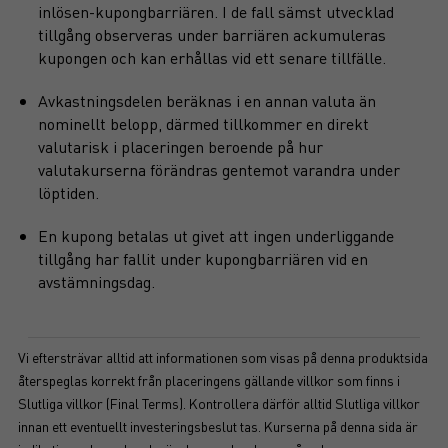
inlösen-kupongbarriären. I de fall sämst utvecklad
tillgång observeras under barriären ackumuleras
kupongen och kan erhållas vid ett senare tillfälle.
Avkastningsdelen beräknas i en annan valuta än
nominellt belopp, därmed tillkommer en direkt
valutarisk i placeringen beroende på hur
valutakurserna förändras gentemot varandra under
löptiden.
En kupong betalas ut givet att ingen underliggande
tillgång har fallit under kupongbarriären vid en
avstämningsdag.
Vi eftersträvar alltid att informationen som visas på denna produktsida
återspeglas korrekt från placeringens gällande villkor som finns i
Slutliga villkor (Final Terms). Kontrollera därför alltid Slutliga villkor
innan ett eventuellt investeringsbeslut tas. Kurserna på denna sida är