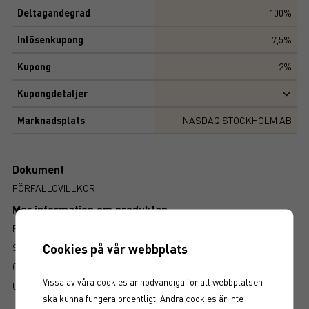
Deltagandegrad
100%
Inlösenkupong
7,5%
Kupong
2%
Kupongdetaljer
Marknadsplats
NASDAQ STOCKHOLM AB
Dokument
FÖRFALLOVILLKOR
Mer information om produkten
RISK
Cookies på vår webbplats
SÅ LÄSER DU FAKTABLADET
GRUNDPROSPEKT
Vissa av våra cookies är nödvändiga för att webbplatsen
UTSKRIFT
ska kunna fungera ordentligt. Andra cookies är inte