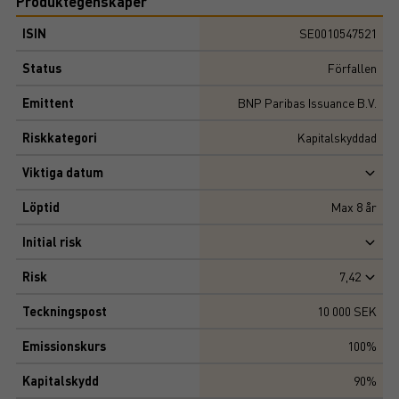
Produktegenskaper
ISIN
SE0010547521
Status
Förfallen
Emittent
BNP Paribas Issuance B.V.
Riskkategori
Kapitalskyddad
Viktiga datum
Löptid
Max
8
år
Initial risk
Risk
7,42
Teckningspost
10 000 SEK
Emissionskurs
100%
Kapitalskydd
90%