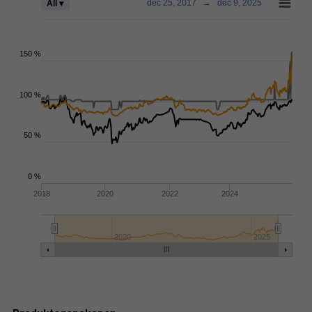
dec 25, 2017
→
dec 9, 2025
All ▾
150 %
100 %
50 %
0 %
2018
2020
2022
2024
2020
2025