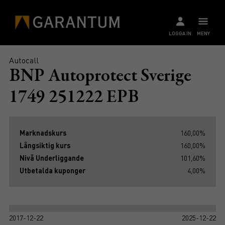
LOGGA IN
MENY
Autocall
BNP Autoprotect Sverige
1749 251222 EPB
Marknadskurs
160,00%
Långsiktig kurs
160,00%
Nivå Underliggande
101,60%
Utbetalda kuponger
4,00%
2017-12-22
2025-12-22