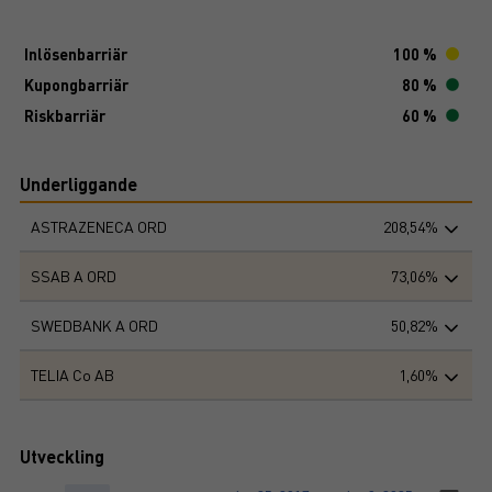
Inlösenbarriär
100 %
Kupongbarriär
80 %
Riskbarriär
60 %
Underliggande
ASTRAZENECA ORD
208,54%
SSAB A ORD
73,06%
SWEDBANK A ORD
50,82%
TELIA Co AB
1,60%
Utveckling