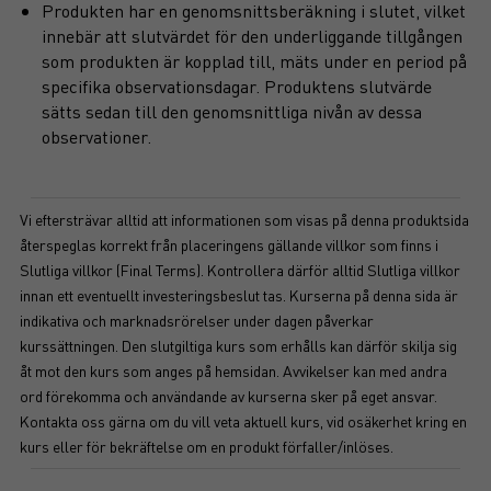
Produkten har en genomsnittsberäkning i slutet, vilket
innebär att slutvärdet för den underliggande tillgången
som produkten är kopplad till, mäts under en period på
specifika observationsdagar. Produktens slutvärde
sätts sedan till den genomsnittliga nivån av dessa
observationer.
Vi eftersträvar alltid att informationen som visas på denna produktsida
återspeglas korrekt från placeringens gällande villkor som finns i
Slutliga villkor (Final Terms). Kontrollera därför alltid Slutliga villkor
innan ett eventuellt investeringsbeslut tas. Kurserna på denna sida är
indikativa och marknadsrörelser under dagen påverkar
kurssättningen. Den slutgiltiga kurs som erhålls kan därför skilja sig
åt mot den kurs som anges på hemsidan. Avvikelser kan med andra
ord förekomma och användande av kurserna sker på eget ansvar.
Kontakta oss gärna om du vill veta aktuell kurs, vid osäkerhet kring en
kurs eller för bekräftelse om en produkt förfaller/inlöses.