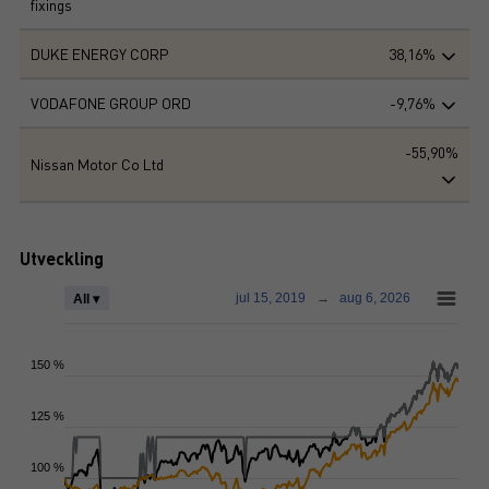
fixings
DUKE ENERGY CORP
38,16%
VODAFONE GROUP ORD
-9,76%
-55,90%
Nissan Motor Co Ltd
Utveckling
jul 15, 2019
→
aug 6, 2026
All ▾
150 %
125 %
100 %