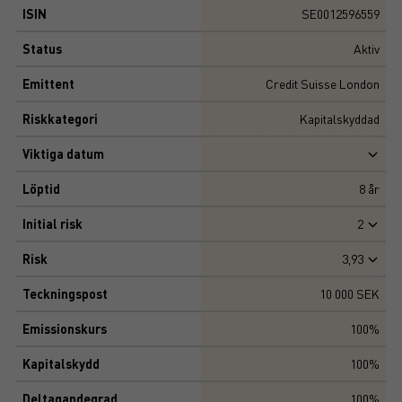
ISIN
SE0012596559
Status
Aktiv
Emittent
Credit Suisse London
Riskkategori
Kapitalskyddad
Viktiga datum
Löptid
8
år
Initial risk
2
Risk
3,93
Teckningspost
10 000 SEK
Emissionskurs
100%
Kapitalskydd
100%
Deltagandegrad
100%