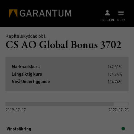
LOGGA IN
MENY
Kapitalskyddad obl.
CS AO Global Bonus 3702
Marknadskurs
147,51%
Långsiktig kurs
154,74%
Nivå Underliggande
154,74%
2019-07-17
2027-07-20
Vinstsäkring