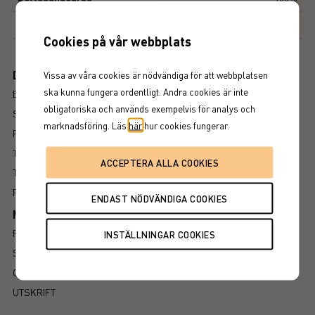
Marknadsplats
NASDAQ STOCKHOLM AB
Cookies på vår webbplats
Dokument
Vissa av våra cookies är nödvändiga för att webbplatsen
ska kunna fungera ordentligt. Andra cookies är inte
BROSCHYR
obligatoriska och används exempelvis för analys och
SLUTLIGA VILLKOR
marknadsföring. Läs
här
hur cookies fungerar.
PROSPEKT
TILLÄGG
TILLÄGG
FAKTABLAD
Mer information om produkten
RISK
SÅ LÄSER DU FAKTABLADET
GRUNDPROSPEKT
UTSKRIFT