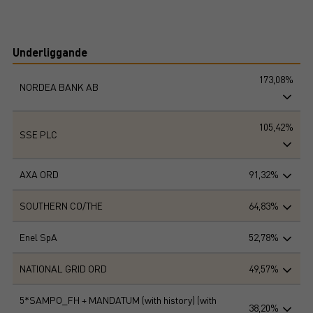
Underliggande
173,08%
NORDEA BANK AB
105,42%
SSE PLC
AXA ORD
91,32%
SOUTHERN CO/THE
64,83%
Enel SpA
52,78%
NATIONAL GRID ORD
49,57%
5*SAMPO_FH + MANDATUM (with history) (with
38,20%