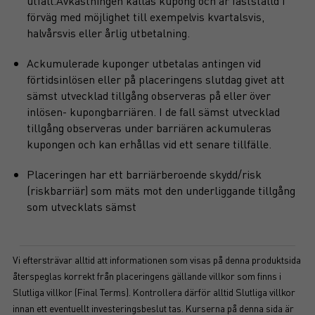
utfall.Avkastningen kallas kupong och är fastställd i
förväg med möjlighet till exempelvis kvartalsvis,
halvårsvis eller årlig utbetalning.
Ackumulerade kuponger utbetalas antingen vid
förtidsinlösen eller på placeringens slutdag givet att
sämst utvecklad tillgång observeras på eller över
inlösen- kupongbarriären. I de fall sämst utvecklad
tillgång observeras under barriären ackumuleras
kupongen och kan erhållas vid ett senare tillfälle.
Placeringen har ett barriärberoende skydd/risk
(riskbarriär) som mäts mot den underliggande tillgång
som utvecklats sämst
Vi eftersträvar alltid att informationen som visas på denna produktsida
återspeglas korrekt från placeringens gällande villkor som finns i
Slutliga villkor (Final Terms). Kontrollera därför alltid Slutliga villkor
innan ett eventuellt investeringsbeslut tas. Kurserna på denna sida är