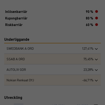
Inlösenbarriär
90 %
Kupongbarriär
80 %
Riskbarriär
60 %
Underliggande
SWEDBANK A ORD
127,41%
SSAB A ORD
75,45%
AUTOLIV GDR
23,28%
Nokian Renkaat OYJ
-66,71%
Utveckling