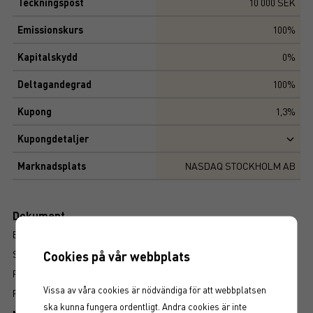
Teckningspost
10 000 SEK
Emissionskurs
100%
Kapitalskydd
0%
Deltagandegrad
100%
Kupong
1,3%
Kupongdetaljer
Marknadsplats
NASDAQ STOCKHOLM AB
Dokument
BROSCHYR
SLUTLIGA VILLKOR
Cookies på vår webbplats
FAKTABLAD
Vissa av våra cookies är nödvändiga för att webbplatsen
FÖRFALLOVILLKOR
ska kunna fungera ordentligt. Andra cookies är inte