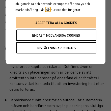
Mer information om produkten
obligatoriska och används exempelvis för analys och
RISK
marknadsföring. Läs
här
hur cookies fungerar.
SÅ LÄSER DU FAKTABLADET
GRUNDPROSPEKT
UTSKRIFT
Viktiga egenskaper
Produkten har inget kapitalskydd, dvs hela det
investerade kapitalet riskeras. Det finns även en
kreditrisk i placeringen som är beroende av att
emittenten inte hamnar på obestånd eller försätts i
konkurs vilket kan leda till att en investering helt eller
delvis förloras.
Utmärkande funktioner för en autocall är automatisk
inlösen och barriärer som avgör placeringens slutliga