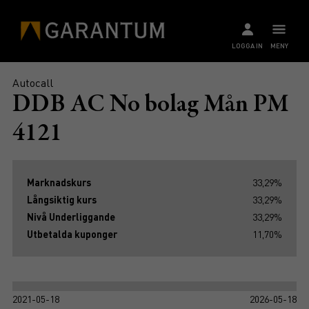
LOGGA IN
MENY
Autocall
DDB AC No bolag Mån PM
4121
Marknadskurs
33,29%
Långsiktig kurs
33,29%
Nivå Underliggande
33,29%
Utbetalda kuponger
11,70%
2021-05-18
2026-05-18