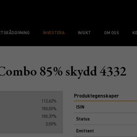
TSRÅDGIVNING
INVESTERA
INSIKT
OM OSS
K
 Combo 85% skydd 4332
Produktegenskaper
112,62%
ISIN
150,00%
100,37%
Status
2,00%
Emittent