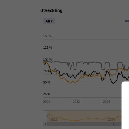
Utveckling
no
All ▾
150 %
125 %
100 %
75 %
50 %
25 %
2022
2023
2024
2022
2024