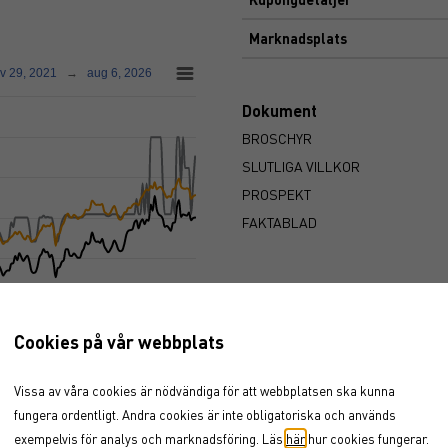
Marknadsplats
v 29, 2021
→
aug 6, 2026
Dokument
BROSCHYR
SLUTLIGA VILLKOR
PROSPEKT
FAKTABLAD
Cookies på vår webbplats
2025
2026
Vissa av våra cookies är nödvändiga för att webbplatsen ska kunna
fungera ordentligt. Andra cookies är inte obligatoriska och används
2026
exempelvis för analys och marknadsföring. Läs
här
hur cookies fungerar.