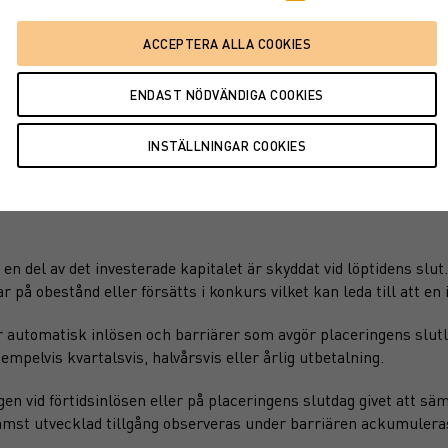
en del av det investerade kapitalet är skyddat vid löptidens slut
på obestånd eller försätts i konkurs vilket kan leda till att en i
 automatisk inlösen och barriärer som avgör placeringens slutl
xempelvis kvartalsvis, halvårsvis eller årlig utbetalning.
 vid förtidsinlösen eller på placeringens slutdag givet att säm
sämst utvecklad tillgång observeras under barriären ackumulera