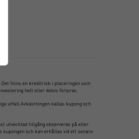
. Det finns en kreditrisk i placeringen som
nvestering helt eller delvis förloras.
iga utfall.Avkastningen kallas kupong och
st utvecklad tillgång observeras på eller
s kupongen och kan erhållas vid ett senare