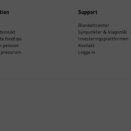
tion
Support
Blankettcenter
sinsikt
Synpunkter & klagomål
ta fondtips
Investeringsplattformen
n pension
Kontakt
t pressrum
Logga in