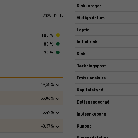
Riskkategori
2029-12-17
Viktiga datum
Löptid
100 %
Initial risk
80 %
70 %
Risk
Teckningspost
Emissionskurs
119,38%
Kapitalskydd
55,06%
Deltagandegrad
5,49%
Inlösenkupong
-0,37%
Kupong
Kupongdetaljer