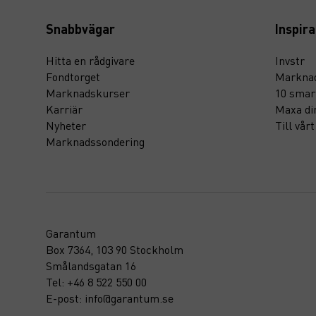
Snabbvägar
Inspira
Hitta en rådgivare
Invstr
Fondtorget
Marknad
Marknadskurser
10 smar
Karriär
Maxa di
Nyheter
Till vår
Marknadssondering
Garantum
Box 7364, 103 90 Stockholm
Smålandsgatan 16
Tel: +46 8 522 550 00
E-post: info@garantum.se