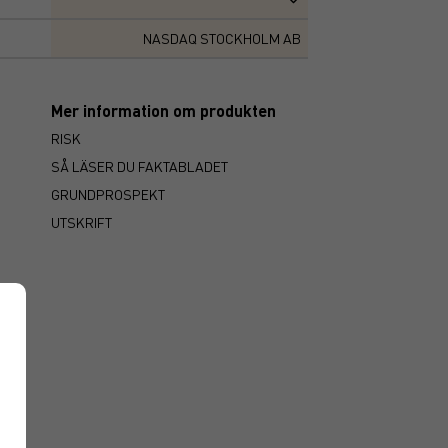
NASDAQ STOCKHOLM AB
Mer information om produkten
RISK
SÅ LÄSER DU FAKTABLADET
GRUNDPROSPEKT
UTSKRIFT