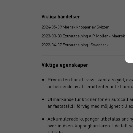
Viktiga händelser
2024-05-09 Mærsk knoppar av Svitzer
2023-03-30 Extrautdelning A.P. Möller - Maersk
2022-04-07 Extrautdelning i Swedbank
Viktiga egenskaper
Produkten har ett visst kapitalskydd, dvs 
är beroende av att emittenten inte hamnar 
Utmärkande funktioner för en autocall är
är fastställd i förväg med möjlighet till e
Ackumulerade kuponger utbetalas antingen
över inlösen-kupongbarriären. I de fall 
tillfälle.