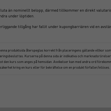
luta än nominellt belopp, därmed tillkommer en direkt valutari
dra under löptiden.
erliggande tillgång har fallit under kupongbarriären vid en avst
 denna produktsida återspeglas korrekt från placeringens gällande villkor som f
nvesteringsbeslut tas. Kurserna på denna sida är indikativa och marknadsrörel
åt mot den kurs som anges på hemsidan. Avvikelser kan med andra ord föreko
osäkerhet kring en kurs eller för bekräftelse om en produkt förfaller/inlöses.