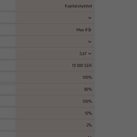
Kapitalskyddad
Max
8
år
3,67
10 000 SEK
100%
85%
100%
10%
2%