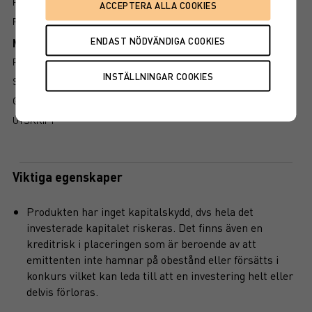
PROSPEKT
FAKTABLAD
Mer information om produkten
RISK
SÅ LÄSER DU FAKTABLADET
GRUNDPROSPEKT
UTSKRIFT
Viktiga egenskaper
Produkten har inget kapitalskydd, dvs hela det
investerade kapitalet riskeras. Det finns även en
kreditrisk i placeringen som är beroende av att
emittenten inte hamnar på obestånd eller försätts i
konkurs vilket kan leda till att en investering helt eller
delvis förloras.