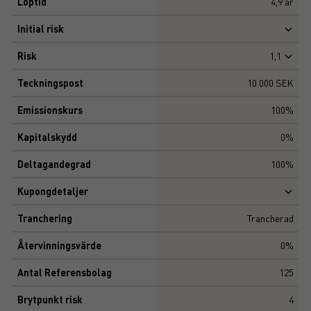
Löptid
4,9
år
Initial risk
Risk
1,1
Teckningspost
10 000 SEK
Emissionskurs
100%
Kapitalskydd
0%
Deltagandegrad
100%
Kupongdetaljer
Tranchering
Trancherad
Återvinningsvärde
0%
Antal Referensbolag
125
Brytpunkt risk
4