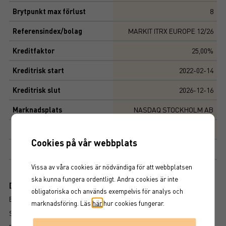
Brytpunkt max förlust
8
Referensindex/bolag
MARKIT ITRX EUROPE 12/26
Kreditfaktor
25,00%
Kreditrisk start
2022-02-14
Kreditrisk slut
2026-12-16
Marknadsplats
NASDAQ STOCKHOLM AB
Produktegenskaper
Cookies på vår webbplats
Årlig ränta 4,7 %
Vissa av våra cookies är nödvändiga för att webbplatsen
ska kunna fungera ordentligt. Andra cookies är inte
Dokument
obligatoriska och används exempelvis för analys och
BROSCHYR
marknadsföring. Läs
här
hur cookies fungerar.
SLUTLIGA VILLKOR