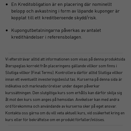
En Kreditobligation är en placering där nominellt
belopp och avkastning i form av löpande kuponger är
kopplat till ett kreditberoende skydd/risk.
Kupongutbetalningarna påverkas av antalet
kredithändelser i referensbolagen.
Vi eftersträvar alltid att informationen som visas på denna produktsida
återspeglas korrekt från placeringens gällande villkor som finns i
Slutliga villkor (Final Terms). Kontrollera därför alltid Slutliga villkor
innan ett eventuellt investeringsbeslut tas. Kurserna på denna sida är
indikativa och marknadsrörelser under dagen påverkar
kurssättningen. Den slutgiltiga kurs som erhålls kan därför skilja sig
åt mot den kurs som anges på hemsidan. Avvikelser kan med andra
ord förekomma och användande av kurserna sker på eget ansvar.
Kontakta oss gärna om du vill veta aktuell kurs, vid osäkerhet kring en
kurs eller för bekräftelse om en produkt förfaller/inlöses.