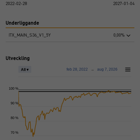
2022-02-28
2027-01-04
Underliggande
ITX_MAIN_S36_V1_5Y
0,00%
Utveckling
feb 28, 2022
→
aug 7, 2026
All ▾
100 %
90 %
80 %
70 %