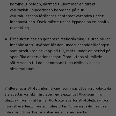
nominellt belopp, därmed tillkommer en direkt
valutarisk i placeringen beroende på hur
valutakurserna förändras gentemot varandra under
innehavstiden. Dock måste underliggande ha en positiv
utveckling.
Produkten har en genomsnittsberäkning i slutet, vilket
innebär att slutvärdet för den underliggande tillgången
som produkten är kopplad till, mäts under en period på
specifika observationsdagar. Produktens slutvärde
sätts sedan till den genomsnittliga nivån av dessa
observationer.
Vi eftersträvar alltid att informationen som visas på denna produktsida
återspeglas korrekt från placeringens gällande villkor som finns i
Slutliga villkor (Final Terms). Kontrollera därför alltid Slutliga villkor
innan ett eventuellt investeringsbeslut tas. Kurserna på denna sida är
indikativa och marknadsrörelser under dagen påverkar