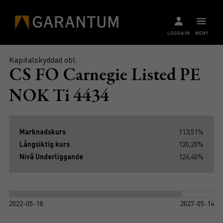
LOGGA IN
MENY
Kapitalskyddad obl.
CS FO Carnegie Listed PE
NOK Ti 4434
Marknadskurs
113,51%
Långsiktig kurs
120,20%
Nivå Underliggande
124,40%
2022-05-18
2027-05-14