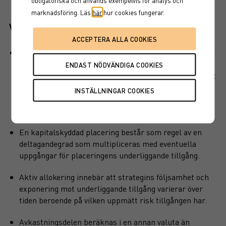
marknadsföring. Läs
här
hur cookies fungerar.
Viktiga egenskaper
Produkten har ett visst kapitalskydd, dvs en del av det
investerade kapitalet är skyddat vid löptidens slut. Det
finns en kreditrisk i placeringen som är beroende av att
emittenten inte hamnar på obestånd eller försätts i
konkurs vilket kan leda till att en investering helt eller
delvis förloras.
En kapitalskyddad placering består som regel av en
deltagandegrad som multipliceras med eventuella
uppgångar för placeringens underliggande tillgång.
Aktiv allokering innebär att strategins följsamhet och
exponering mot underliggande tillgång varierar över
tiden beroende på vilken uppmätt risk tillgången har.
Avkastningsdelen beräknas i en annan valuta än