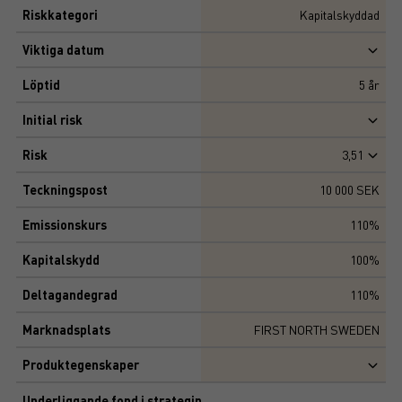
Riskkategori
Kapitalskyddad
Viktiga datum
Löptid
5
år
Initial risk
Risk
3,51
Teckningspost
10 000 SEK
Emissionskurs
110%
Kapitalskydd
100%
Deltagandegrad
110%
Marknadsplats
FIRST NORTH SWEDEN
Produktegenskaper
Underliggande fond i strategin