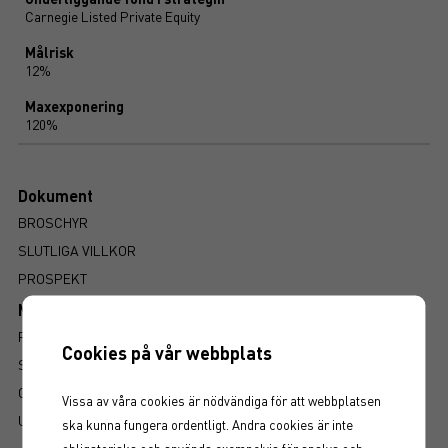
Carnegie Listed Private Equity
Målrisk
12%
Maxexponering
120%
Dokument
BROSCHYR
SLUTLIGA VILLKOR
PROSPEKT
Mer information om produkten
RISK
Cookies på vår webbplats
SÅ LÄSER DU FAKTABLADET
GRUNDPROSPEKT
Vissa av våra cookies är nödvändiga för att webbplatsen
UTSKRIFT
ska kunna fungera ordentligt. Andra cookies är inte
obligatoriska och används exempelvis för analys och