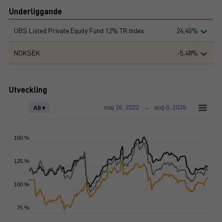
Underliggande
UBS Listed Private Equity Fund 12% TR Index
24,40%
NOKSEK
-5,48%
Utveckling
maj 16, 2022
→
aug 6, 2026
All ▾
150 %
125 %
100 %
75 %