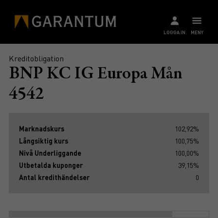
LOGGA IN
MENY
Kreditobligation
BNP KC IG Europa Mån
4542
Marknadskurs
102,92%
Långsiktig kurs
100,75%
Nivå Underliggande
100,00%
Utbetalda kuponger
39,15%
Antal kredithändelser
0