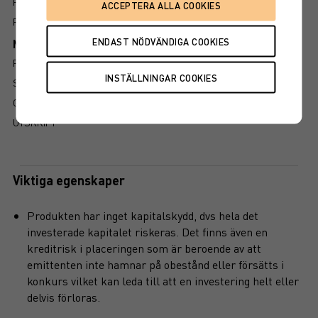
PROSPEKT
FAKTABLAD
Mer information om produkten
RISK
SÅ LÄSER DU FAKTABLADET
GRUNDPROSPEKT
UTSKRIFT
Viktiga egenskaper
Produkten har inget kapitalskydd, dvs hela det
investerade kapitalet riskeras. Det finns även en
kreditrisk i placeringen som är beroende av att
emittenten inte hamnar på obestånd eller försätts i
konkurs vilket kan leda till att en investering helt eller
delvis förloras.