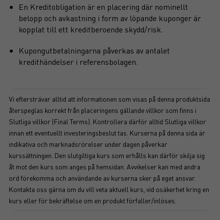
En Kreditobligation är en placering där nominellt
belopp och avkastning i form av löpande kuponger är
kopplat till ett kreditberoende skydd/risk.
Kupongutbetalningarna påverkas av antalet
kredithändelser i referensbolagen.
Vi eftersträvar alltid att informationen som visas på denna produktsida
återspeglas korrekt från placeringens gällande villkor som finns i
Slutliga villkor (Final Terms). Kontrollera därför alltid Slutliga villkor
innan ett eventuellt investeringsbeslut tas. Kurserna på denna sida är
indikativa och marknadsrörelser under dagen påverkar
kurssättningen. Den slutgiltiga kurs som erhålls kan därför skilja sig
åt mot den kurs som anges på hemsidan. Avvikelser kan med andra
ord förekomma och användande av kurserna sker på eget ansvar.
Kontakta oss gärna om du vill veta aktuell kurs, vid osäkerhet kring en
kurs eller för bekräftelse om en produkt förfaller/inlöses.