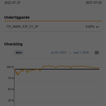
2022-07-27
2027-07-05
Underliggande
ITX_MAIN_S37_V1_5Y
0,00%
Utveckling
jul 25, 2022
→
aug 7, 2026
All ▾
100 %
75 %
50 %
25 %