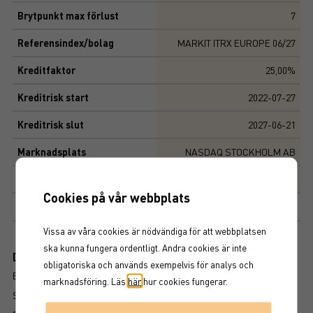
Brytpunkt max förlust
7
Referensindex/bolag
MARKIT ITRX EUROPE 06/27
Kreditfaktor
25,00%
Kreditrisk start
2022-07-27
Kreditrisk slut
2027-06-21
Marknadsplats
NASDAQ STOCKHOLM AB
Produktegenskaper
Cookies på vår webbplats
Årlig ränta 9,7 %
Vissa av våra cookies är nödvändiga för att webbplatsen
ska kunna fungera ordentligt. Andra cookies är inte
Dokument
obligatoriska och används exempelvis för analys och
BROSCHYR
marknadsföring. Läs
här
hur cookies fungerar.
SLUTLIGA VILLKOR