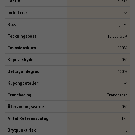
Löptid
4,9
år
Initial risk
Risk
1,1
Teckningspost
10 000 SEK
Emissionskurs
100%
Kapitalskydd
0%
Deltagandegrad
100%
Kupongdetaljer
Tranchering
Trancherad
Återvinningsvärde
0%
Antal Referensbolag
125
Brytpunkt risk
3