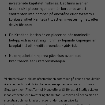
investerade kapitalet riskeras. Det finns även en
kreditrisk i placeringen som är beroende av att
emittenten inte hamnar på obestånd eller försätts i
konkurs vilket kan leda till att en investering helt eller
delvis förloras.
En Kreditobligation är en placering där nominellt
belopp och avkastning i form av löpande kuponger är
kopplat till ett kreditberoende skydd/risk.
Kupongutbetalningarna påverkas av antalet
kredithändelser i referensbolagen.
Vi eftersträvar alltid att informationen som visas på denna produktsida
återspeglas korrekt från placeringens gällande villkor som finns i
Slutliga villkor (Final Terms). Kontrollera därför alltid Slutliga villkor
innan ett eventuellt investeringsbeslut tas. Kurserna på denna sida är
indikativa och marknadsrörelser under dagen påverkar