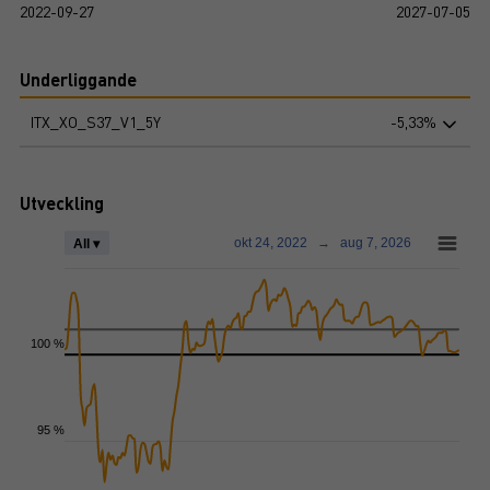
2022-09-27
2027-07-05
Underliggande
ITX_XO_S37_V1_5Y
-5,33%
Utveckling
okt 24, 2022
→
aug 7, 2026
All ▾
100 %
95 %