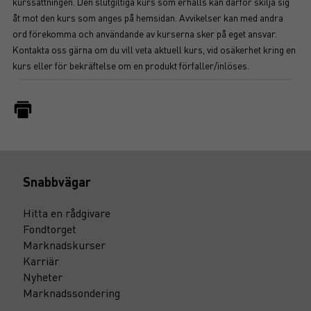
kurssättningen. Den slutgiltiga kurs som erhålls kan därför skilja sig
åt mot den kurs som anges på hemsidan. Avvikelser kan med andra
ord förekomma och användande av kurserna sker på eget ansvar.
Kontakta oss gärna om du vill veta aktuell kurs, vid osäkerhet kring en
kurs eller för bekräftelse om en produkt förfaller/inlöses.
Snabbvägar
Hitta en rådgivare
Fondtorget
Marknadskurser
Karriär
Nyheter
Marknadssondering