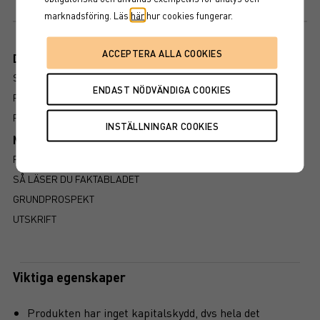
Årlig ränta 5,9%
marknadsföring. Läs
här
hur cookies fungerar.
Dokument
SLUTLIGA VILLKOR
PROSPEKT
FAKTABLAD
Mer information om produkten
RISK
SÅ LÄSER DU FAKTABLADET
GRUNDPROSPEKT
UTSKRIFT
Viktiga egenskaper
Produkten har inget kapitalskydd, dvs hela det