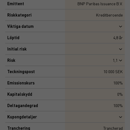
Emittent
BNP Paribas Issuance B.V.
Riskkategori
Kreditberoende
Viktiga datum
Löptid
4,8
år
Initial risk
Risk
1,1
Teckningspost
10 000 SEK
Emissionskurs
100%
Kapitalskydd
0%
Deltagandegrad
100%
Kupongdetaljer
Tranchering
Trancherad