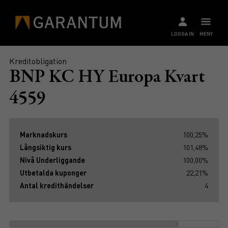
LOGGA IN
MENY
Kreditobligation
BNP KC HY Europa Kvart
4559
Marknadskurs
100,25%
Långsiktig kurs
101,48%
Nivå Underliggande
100,00%
Utbetalda kuponger
22,21%
Antal kredithändelser
4