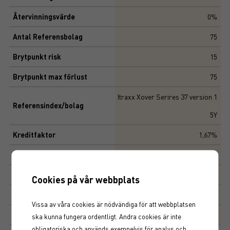
Återvinningsvärde
0%
Antal Referensbolag
75
Brytpunkt risk
15
Brytpunkt max förlust
75
Itraxx Xover Serires 37 version 1
Referensindex/bolag
5Y
Kreditfaktor
1,67%
Kreditrisk start
2022-09-27
Kreditrisk slut
2027-06-21
Cookies på vår webbplats
Marknadsplats
NASDAQ STOCKHOLM AB
Vissa av våra cookies är nödvändiga för att webbplatsen
Produktegenskaper
ska kunna fungera ordentligt. Andra cookies är inte
obligatoriska och används exempelvis för analys och