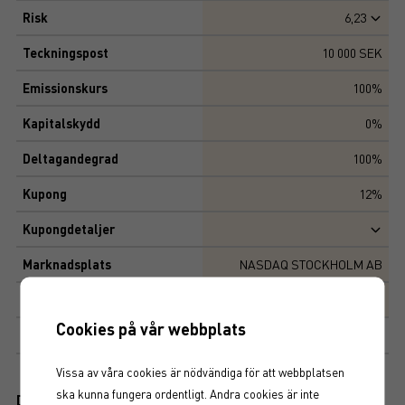
Risk
6,23
Teckningspost
10 000 SEK
Emissionskurs
100%
Kapitalskydd
0%
Deltagandegrad
100%
Kupong
12%
Kupongdetaljer
Marknadsplats
NASDAQ STOCKHOLM AB
Produktegenskaper
Cookies på vår webbplats
Kupong:
12 %
Vissa av våra cookies är nödvändiga för att webbplatsen
ska kunna fungera ordentligt. Andra cookies är inte
Dokument