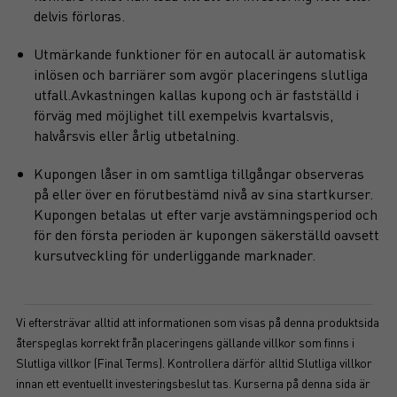
delvis förloras.
Utmärkande funktioner för en autocall är automatisk
inlösen och barriärer som avgör placeringens slutliga
utfall.Avkastningen kallas kupong och är fastställd i
förväg med möjlighet till exempelvis kvartalsvis,
halvårsvis eller årlig utbetalning.
Kupongen låser in om samtliga tillgångar observeras
på eller över en förutbestämd nivå av sina startkurser.
Kupongen betalas ut efter varje avstämningsperiod och
för den första perioden är kupongen säkerställd oavsett
kursutveckling för underliggande marknader.
Vi eftersträvar alltid att informationen som visas på denna produktsida
återspeglas korrekt från placeringens gällande villkor som finns i
Slutliga villkor (Final Terms). Kontrollera därför alltid Slutliga villkor
innan ett eventuellt investeringsbeslut tas. Kurserna på denna sida är