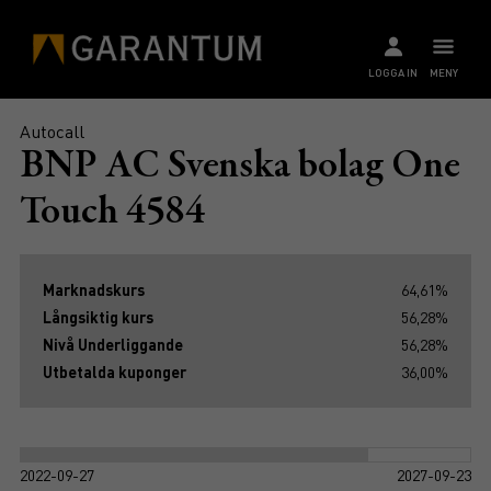
LOGGA IN
MENY
Autocall
BNP AC Svenska bolag One
Touch 4584
Marknadskurs
64,61%
Långsiktig kurs
56,28%
Nivå Underliggande
56,28%
Utbetalda kuponger
36,00%
2022-09-27
2027-09-23