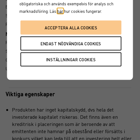
obligatoriska och används exempelvis för analys och
BROSCHYR
marknadsföring. Läs
här
hur cookies fungerar.
SLUTLIGA VILLKOR
FAKTABLAD
Mer information om produkten
RISK
SÅ LÄSER DU FAKTABLADET
GRUNDPROSPEKT
UTSKRIFT
Viktiga egenskaper
Produkten har inget kapitalskydd, dvs hela det
investerade kapitalet riskeras. Det finns även en
kreditrisk i placeringen som är beroende av att
emittenten inte hamnar på obestånd eller försätts i
konkurs vilket kan leda till att en investering helt eller