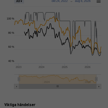
okt 24, 2022
→
aug 6, 2026
All ▾
100 %
80 %
60 %
40 %
2023
2024
2025
2026
2024
2026
Viktiga händelser