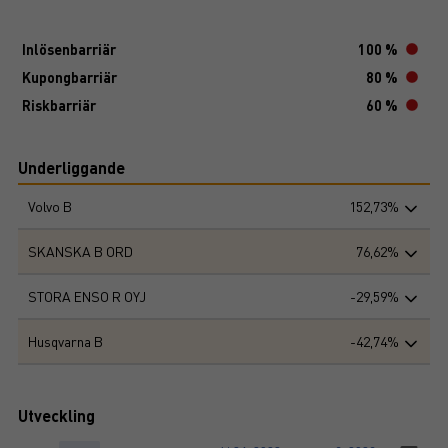
Inlösenbarriär
100 %
Kupongbarriär
80 %
Riskbarriär
60 %
Underliggande
Volvo B
152,73%
SKANSKA B ORD
76,62%
STORA ENSO R OYJ
-29,59%
Husqvarna B
-42,74%
Utveckling