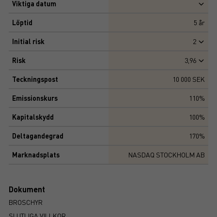
Viktiga datum
Löptid
5
år
Initial risk
2
Risk
3,96
Teckningspost
10 000 SEK
Emissionskurs
110%
Kapitalskydd
100%
Deltagandegrad
170%
Marknadsplats
NASDAQ STOCKHOLM AB
Dokument
BROSCHYR
SLUTLIGA VILLKOR