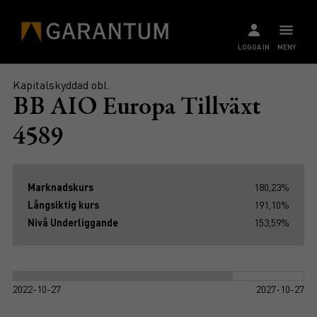
LOGGA IN
MENY
Kapitalskyddad obl.
BB AIO Europa Tillväxt
4589
Marknadskurs
180,23%
Långsiktig kurs
191,10%
Nivå Underliggande
153,59%
2022-10-27
2027-10-27