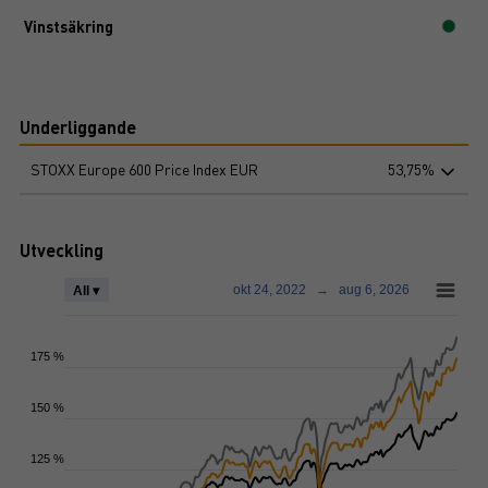
Vinstsäkring
Underliggande
STOXX Europe 600 Price Index EUR
53,75%
Utveckling
okt 24, 2022
→
aug 6, 2026
All ▾
175 %
150 %
125 %