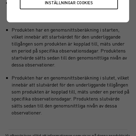
En kapitalskyddad placering består som regel av en
deltagandegrad som multipliceras med eventuella
uppgångar för placeringens underliggande tillgång.
Produkten har en genomsnittsberäkning i starten,
vilket innebär att startvärdet för den underliggande
tillgången som produkten är kopplad till, mäts under
en period på specifika observationsdagar. Produktens
startvärde sätts sedan till den genomsnittliga nivån av
dessa observationer.
Produkten har en genomsnittsberäkning i slutet, vilket
innebär att slutvärdet för den underliggande tillgången
som produkten är kopplad till, mäts under en period på
specifika observationsdagar. Produktens slutvärde
sätts sedan till den genomsnittliga nivån av dessa
observationer.
Vi eftersträvar alltid att informationen som visas på denna produktsida