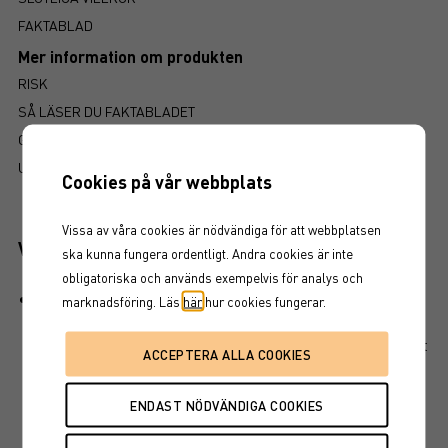
FAKTABLAD
Mer information om produkten
RISK
SÅ LÄSER DU FAKTABLADET
GRUNDPROSPEKT
UTSKRIFT
Cookies på vår webbplats
Vissa av våra cookies är nödvändiga för att webbplatsen
Viktiga egenskaper
ska kunna fungera ordentligt. Andra cookies är inte
obligatoriska och används exempelvis för analys och
Produkten har ett visst kapitalskydd, dvs en del av det
marknadsföring. Läs
här
hur cookies fungerar.
investerade kapitalet är skyddat vid löptidens slut. Det
finns en kreditrisk i placeringen som är beroende av att
emittenten inte hamnar på obestånd eller försätts i
konkurs vilket kan leda till att en investering helt eller
delvis förloras.