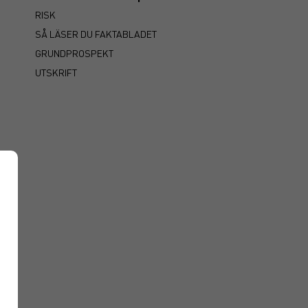
RISK
SÅ LÄSER DU FAKTABLADET
GRUNDPROSPEKT
UTSKRIFT