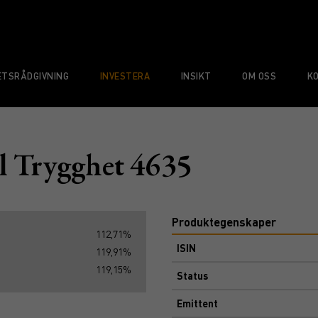
TSRÅDGIVNING
INVESTERA
INSIKT
OM OSS
K
 Trygghet 4635
Produktegenskaper
112,71%
ISIN
119,91%
119,15%
Status
Emittent