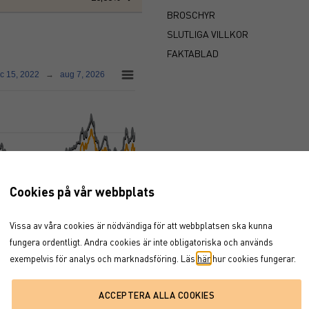
BROSCHYR
SLUTLIGA VILLKOR
FAKTABLAD
c 15, 2022
→
aug 7, 2026
Cookies på vår webbplats
Vissa av våra cookies är nödvändiga för att webbplatsen ska kunna
fungera ordentligt. Andra cookies är inte obligatoriska och används
exempelvis för analys och marknadsföring. Läs
här
hur cookies fungerar.
jul '25
jan '26
jul '26