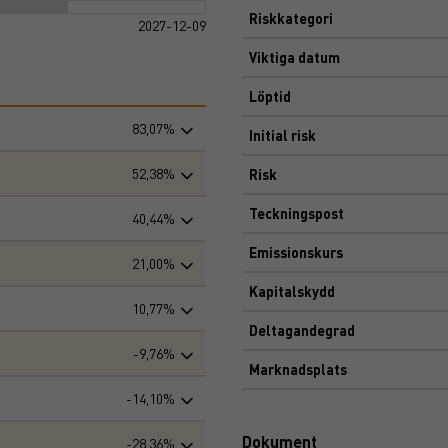
Riskkategori
2027-12-09
Viktiga datum
Löptid
83,07%
Initial risk
52,38%
Risk
Teckningspost
40,44%
Emissionskurs
21,00%
Kapitalskydd
10,77%
Deltagandegrad
-9,76%
Marknadsplats
-14,10%
Dokument
-28,36%