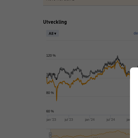
Utveckling
de
All ▾
120 %
100 %
80 %
60 %
jan '23
jul '23
jan '24
jul '24
jan '25