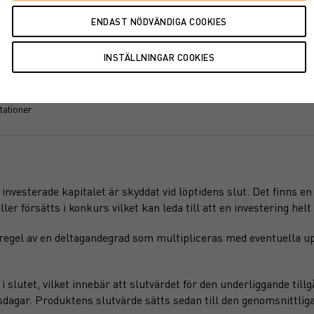
2026
tationer
investerade kapitalet är skyddat vid löptidens slut. Det finns e
r försätts i konkurs vilket kan leda till att en investering helt e
regel av en deltagandegrad som multipliceras med eventuella u
slutet, vilket innebär att slutvärdet för den underliggande till
sdagar. Produktens slutvärde sätts sedan till den genomsnittliga