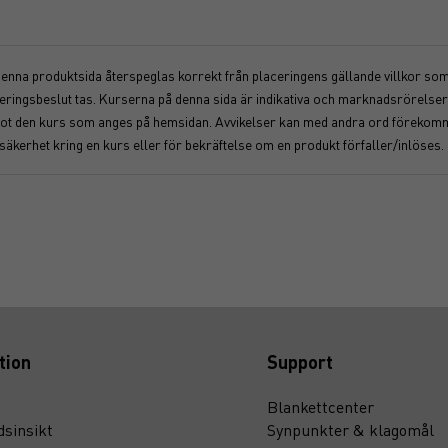
 denna produktsida återspeglas korrekt från placeringens gällande villkor som f
nvesteringsbeslut tas. Kurserna på denna sida är indikativa och marknadsrörel
åt mot den kurs som anges på hemsidan. Avvikelser kan med andra ord föreko
osäkerhet kring en kurs eller för bekräftelse om en produkt förfaller/inlöses.
tion
Support
Blankettcenter
sinsikt
Synpunkter & klagomål