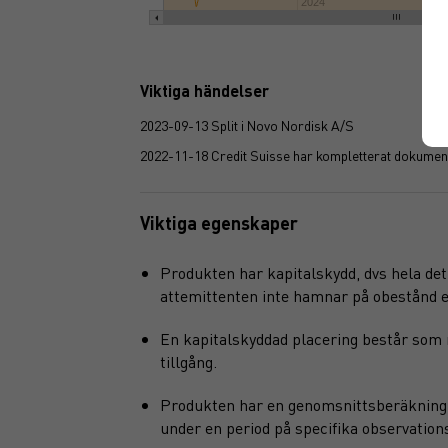
2024
Viktiga händelser
2023-09-13 Split i Novo Nordisk A/S
2022-11-18 Credit Suisse har kompletterat dokumen
Viktiga egenskaper
Produkten har kapitalskydd, dvs hela det 
attemittenten inte hamnar på obestånd elle
En kapitalskyddad placering består som 
tillgång.
Produkten har en genomsnittsberäkning i 
under en period på specifika observation