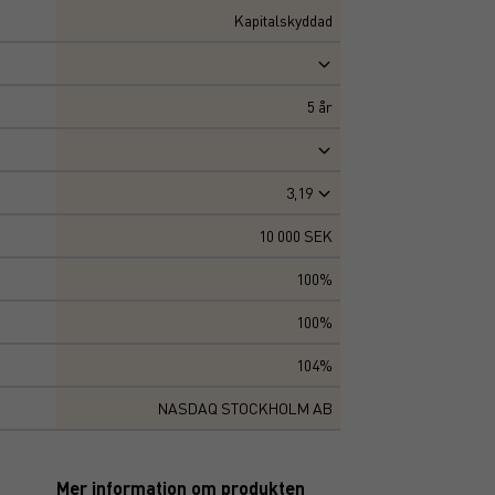
Kapitalskyddad
5
år
3,19
10 000 SEK
100%
100%
104%
NASDAQ STOCKHOLM AB
Mer information om produkten