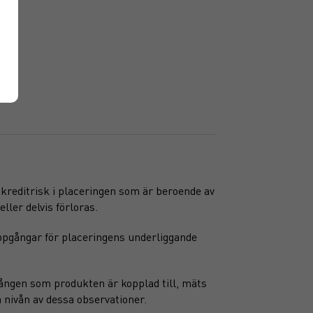
n kreditrisk i placeringen som är beroende av
ller delvis förloras.
ppgångar för placeringens underliggande
gången som produkten är kopplad till, mäts
 nivån av dessa observationer.