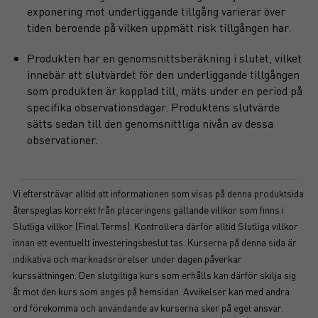
exponering mot underliggande tillgång varierar över
tiden beroende på vilken uppmätt risk tillgången har.
Produkten har en genomsnittsberäkning i slutet, vilket
innebär att slutvärdet för den underliggande tillgången
som produkten är kopplad till, mäts under en period på
specifika observationsdagar. Produktens slutvärde
sätts sedan till den genomsnittliga nivån av dessa
observationer.
Vi eftersträvar alltid att informationen som visas på denna produktsida
återspeglas korrekt från placeringens gällande villkor som finns i
Slutliga villkor (Final Terms). Kontrollera därför alltid Slutliga villkor
innan ett eventuellt investeringsbeslut tas. Kurserna på denna sida är
indikativa och marknadsrörelser under dagen påverkar
kurssättningen. Den slutgiltiga kurs som erhålls kan därför skilja sig
åt mot den kurs som anges på hemsidan. Avvikelser kan med andra
ord förekomma och användande av kurserna sker på eget ansvar.