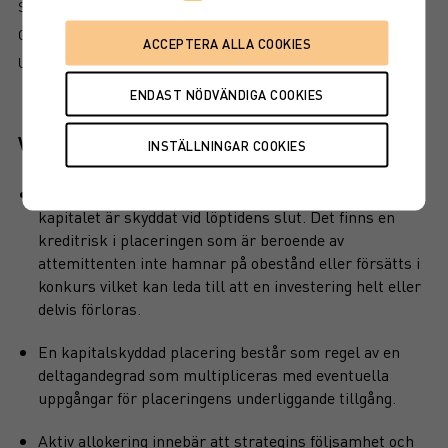
SÅ LÄSER DU FAKTABLADET
GRUNDPROSPEKT
UTSKRIFT
Viktiga egenskaper
Produkten har kapitalskydd, dvs hela det investerade
kapitalet är skyddat vid löptidens slut. Det finns en
kreditrisk i placeringen som är beroende av
attemittenten inte hamnar på obestånd eller försätts i
konkurs vilket kan leda till att en investering helt eller
delvis förloras.
En kapitalskyddad placering består som regel av en
deltagandegrad som multipliceras med eventuella
uppgångar för placeringens underliggande tillgång.
Aktiv allokering innebär att strategins följsamhet och