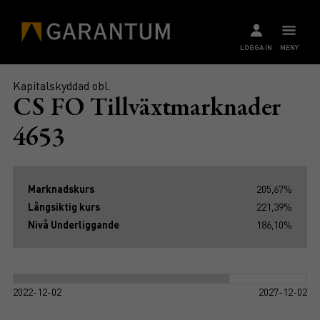
LOGGA IN
MENY
Kapitalskyddad obl.
CS FO Tillväxtmarknader
4653
Marknadskurs
205,67%
Långsiktig kurs
221,39%
Nivå Underliggande
186,10%
2022-12-02
2027-12-02