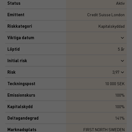
Status
Aktiv
Emittent
Credit Suisse London
Riskkategori
Kapitalskyddad
Viktiga datum
Löptid
5
år
Initial risk
Risk
3,97
Teckningspost
10 000 SEK
Emissionskurs
100%
Kapitalskydd
100%
Deltagandegrad
141%
Marknadsplats
FIRST NORTH SWEDEN