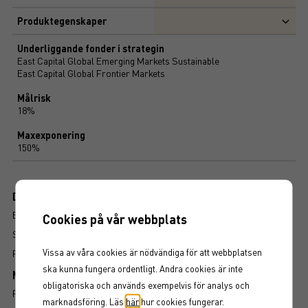
Produktegenskaper
Underliggande fonder i strategin
East Capital Global Emerging Markets Sustainable
East Capital Global Frontier Markets
Målrisk
18%
Maxexponering
150%
Dokument
BROSCHYR
Cookies på vår webbplats
SLUTLIGA VILLKOR
Vissa av våra cookies är nödvändiga för att webbplatsen
FAKTABLAD
ska kunna fungera ordentligt. Andra cookies är inte
Mer information om produkten
obligatoriska och används exempelvis för analys och
RISK
marknadsföring. Läs
här
hur cookies fungerar.