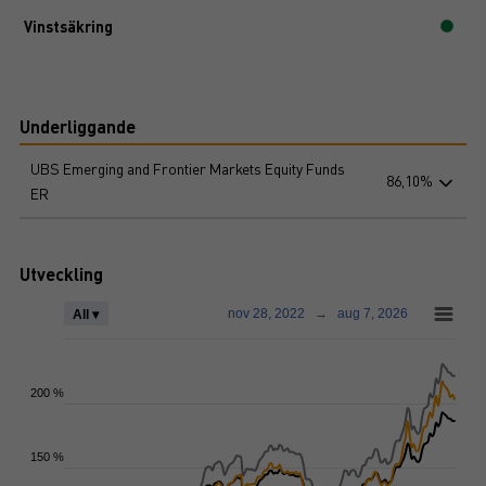
Vinstsäkring
Underliggande
UBS Emerging and Frontier Markets Equity Funds
86,10%
ER
Utveckling
nov 28, 2022
→
aug 7, 2026
All ▾
200 %
150 %