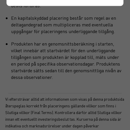
delvis förloras.
En kapitalskyddad placering består som regel av en
deltagandegrad som multipliceras med eventuella
uppgångar för placeringens underliggande tillgång.
Produkten har en genomsnittsberäkning i starten,
vilket innebär att startvärdet för den underliggande
tillgången som produkten är kopplad till, mäts under
en period på specifika observationsdagar. Produktens
startvärde sätts sedan till den genomsnittliga nivån av
dessa observationer.
Vi eftersträvar alltid att informationen som visas på denna produktsida
återspeglas korrekt från placeringens gällande villkor som finns i
Slutliga villkor (Final Terms). Kontrollera därför alltid Slutliga villkor
innan ett eventuellt investeringsbeslut tas. Kurserna på denna sida är
indikativa och marknadsrörelser under dagen påverkar