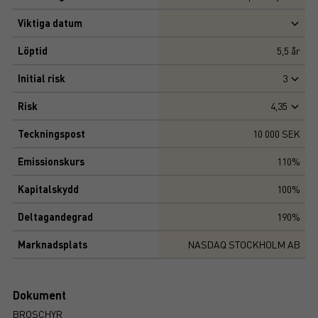
Viktiga datum
Löptid
5,5
år
Initial risk
3
Risk
4,35
Teckningspost
10 000 SEK
Emissionskurs
110%
Kapitalskydd
100%
Deltagandegrad
190%
Marknadsplats
NASDAQ STOCKHOLM AB
Dokument
BROSCHYR