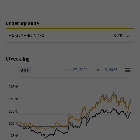
Underliggande
HANG SENG INDEX
28,20%
Utveckling
mar 27, 2023
→
aug 6, 2026
All ▾
175 %
150 %
125 %
100 %
75 %