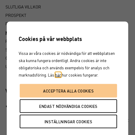
SLUTLIGA VILLKOR
PROSPEKT
FAKTABLAD
Mer information om produkten
Cookies på vår webbplats
RISK
SÅ LÄSER DU FAKTABLADET
Vissa av våra cookies är nödvändiga för att webbplatsen
GRUNDPROSPEKT
ska kunna fungera ordentligt. Andra cookies är inte
UTSKRIFT
obligatoriska och används exempelvis för analys och
marknadsföring. Läs
här
hur cookies fungerar.
Viktiga egenskaper
Produkten har ett visst kapitalskydd, dvs en del av det
investerade kapitalet är skyddat vid löptidens slut. Det
finns en kreditrisk i placeringen som är beroende av att
emittenten inte hamnar på obestånd eller försätts i
konkurs vilket kan leda till att en investering helt eller