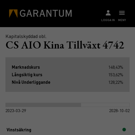
LOGGA IN
MENY
Kapitalskyddad obl.
CS AIO Kina Tillväxt 4742
Marknadskurs
148,43%
Långsiktig kurs
153,62%
Nivå Underliggande
128,22%
2023-03-29
2028-10-02
Vinstsäkring