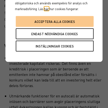
obligatoriska och används exempelvis för analys och
RISK
marknadsföring. Läs
här
hur cookies fungerar.
SÅ LÄSER DU FAKTABLADET
GRUNDPROSPEKT
UTSKRIFT
Viktiga egenskaper
Produkten har inget kapitalskydd, dvs hela det
investerade kapitalet riskeras. Det finns även en
kreditrisk i placeringen som är beroende av att
emittenten inte hamnar på obestånd eller försätts i
konkurs vilket kan leda till att en investering helt eller
delvis förloras.
Utmärkande funktioner för en autocall är automatisk
inlösen och barriärer som avgör placeringens slutliga
utfall.Avkastningen kallas kupong och är fastställd i