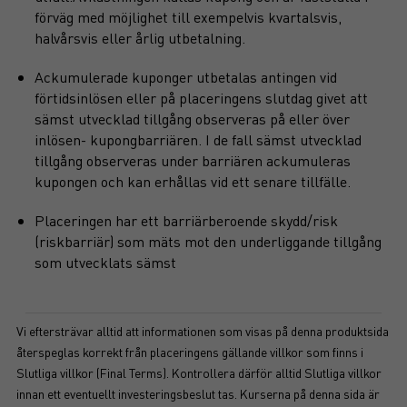
förväg med möjlighet till exempelvis kvartalsvis,
halvårsvis eller årlig utbetalning.
Ackumulerade kuponger utbetalas antingen vid
förtidsinlösen eller på placeringens slutdag givet att
sämst utvecklad tillgång observeras på eller över
inlösen- kupongbarriären. I de fall sämst utvecklad
tillgång observeras under barriären ackumuleras
kupongen och kan erhållas vid ett senare tillfälle.
Placeringen har ett barriärberoende skydd/risk
(riskbarriär) som mäts mot den underliggande tillgång
som utvecklats sämst
Vi eftersträvar alltid att informationen som visas på denna produktsida
återspeglas korrekt från placeringens gällande villkor som finns i
Slutliga villkor (Final Terms). Kontrollera därför alltid Slutliga villkor
innan ett eventuellt investeringsbeslut tas. Kurserna på denna sida är