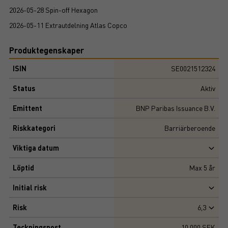
2026-05-28 Spin-off Hexagon
2026-05-11 Extrautdelning Atlas Copco
Produktegenskaper
ISIN
SE0021512324
Status
Aktiv
Emittent
BNP Paribas Issuance B.V.
Riskkategori
Barriärberoende
Viktiga datum
Löptid
Max
5
år
Initial risk
Risk
6,3
Teckningspost
10 000 SEK