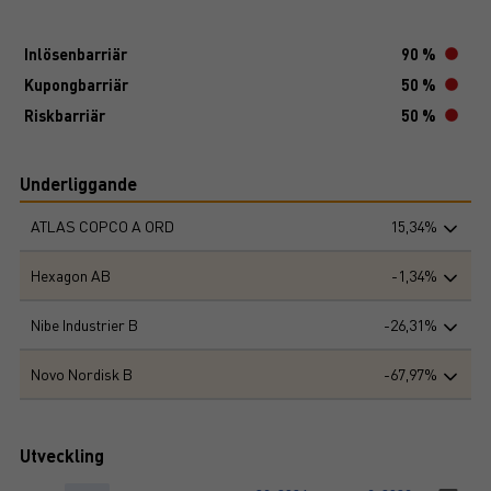
Inlösenbarriär
90 %
Kupongbarriär
50 %
Riskbarriär
50 %
Underliggande
ATLAS COPCO A ORD
15,34%
Hexagon AB
-1,34%
Nibe Industrier B
-26,31%
Novo Nordisk B
-67,97%
Utveckling