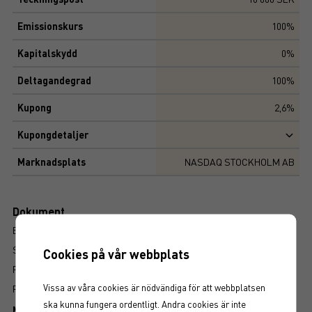
Emissionskurs
100%
Kapitalskydd
0%
Deltagandegrad
100%
Kupong
2,6%
Kupongdetaljer
Marknadsplats
NASDAQ STOCKHOLM AB
Dokument
BROSCHYR
SLUTLIGA VILLKOR
Cookies på vår webbplats
PROSPEKT
Vissa av våra cookies är nödvändiga för att webbplatsen
FAKTABLAD
ska kunna fungera ordentligt. Andra cookies är inte
Mer information om produkten