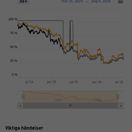
mar 26, 2024
→
aug 6, 2026
All ▾
100 %
75 %
50 %
25 %
0 %
jul '24
jan '25
jul '25
jan '26
jul '26
2025
2026
Viktiga händelser