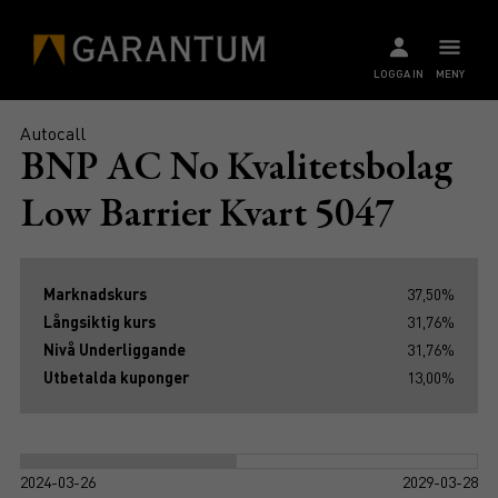
LOGGA IN
MENY
Autocall
BNP AC No Kvalitetsbolag
Low Barrier Kvart 5047
Marknadskurs
37,50%
Långsiktig kurs
31,76%
Nivå Underliggande
31,76%
Utbetalda kuponger
13,00%
2024-03-26
2029-03-28