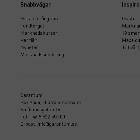
Snabbvägar
Inspira
Hitta en rådgivare
Invstr
Fondtorget
Marknad
Marknadskurser
10 smar
Karriär
Maxa di
Nyheter
Till vår
Marknadssondering
Garantum
Box 7364, 103 90 Stockholm
Smålandsgatan 16
Tel: +46 8 522 550 00
E-post: info@garantum.se