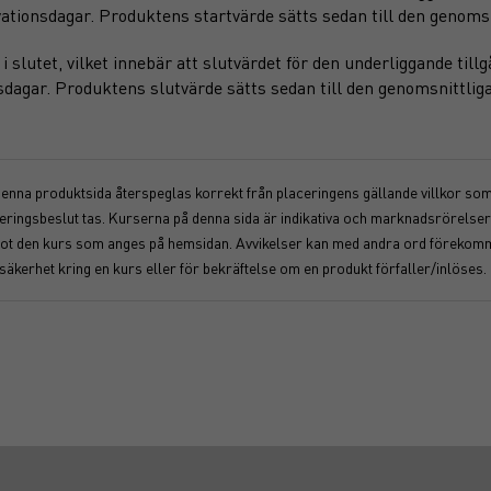
ationsdagar. Produktens startvärde sätts sedan till den genomsn
slutet, vilket innebär att slutvärdet för den underliggande till
sdagar. Produktens slutvärde sätts sedan till den genomsnittliga
 denna produktsida återspeglas korrekt från placeringens gällande villkor som f
nvesteringsbeslut tas. Kurserna på denna sida är indikativa och marknadsrörel
åt mot den kurs som anges på hemsidan. Avvikelser kan med andra ord föreko
osäkerhet kring en kurs eller för bekräftelse om en produkt förfaller/inlöses.