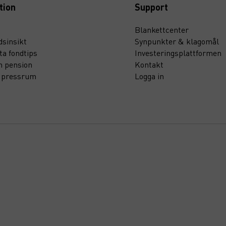
tion
Support
Blankettcenter
sinsikt
Synpunkter & klagomål
ta fondtips
Investeringsplattformen
n pension
Kontakt
t pressrum
Logga in