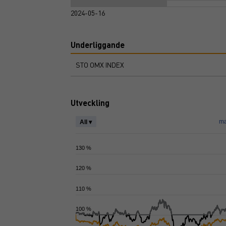
2024-05-16
Underliggande
STO OMX INDEX
Utveckling
ma
All ▾
130 %
120 %
110 %
100 %