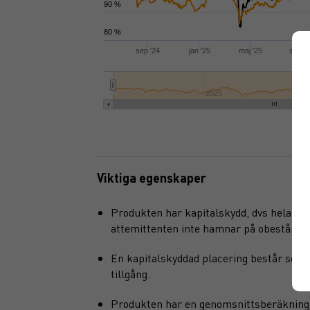
90 %
80 %
sep '24
jan '25
maj '25
sep '
2025
Viktiga egenskaper
Produkten har kapitalskydd, dvs hela det 
attemittenten inte hamnar på obestånd elle
En kapitalskyddad placering består som 
tillgång.
Produkten har en genomsnittsberäkning i 