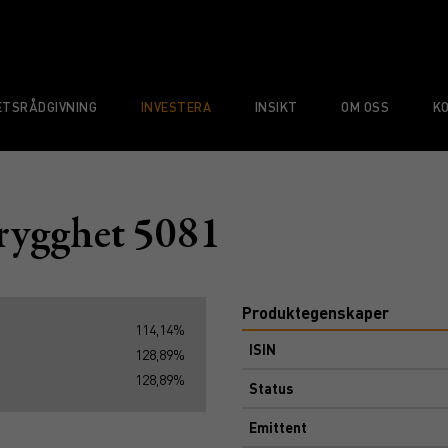
TSRÅDGIVNING
INVESTERA
INSIKT
OM OSS
K
rygghet 5081
Produktegenskaper
114,14%
ISIN
128,89%
128,89%
Status
Emittent