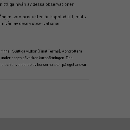
ittliga nivån av dessa observationer.
gången som produkten är kopplad till, mäts
 nivån av dessa observationer.
inns i Slutliga villkor (Final Terms). Kontrollera
ser under dagen påverkar kurssättningen. Den
mma och användande av kurserna sker på eget ansvar.