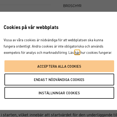
BROSCHYR
SLUTLIGA VILLKOR
25
jan '26
maj '26
PROSPEKT
Cookies på vår webbplats
FAKTABLAD
2026
Vissa av våra cookies är nödvändiga för att webbplatsen ska kunna
fungera ordentligt. Andra cookies är inte obligatoriska och används
exempelvis för analys och marknadsföring. Läs
här
hur cookies fungerar.
investerade kapitalet är skyddat vid löptidens slut. Det finns e
r försätts i konkurs vilket kan leda till att en investering helt e
regel av en deltagandegrad som multipliceras med eventuella u
starten, vilket innebär att startvärdet för den underliggande ti