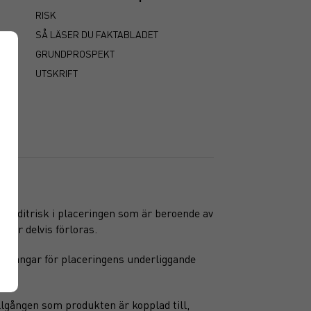
RISK
SÅ LÄSER DU FAKTABLADET
GRUNDPROSPEKT
UTSKRIFT
n kreditrisk i placeringen som är beroende av
ller delvis förloras.
ppgångar för placeringens underliggande
llgången som produkten är kopplad till,