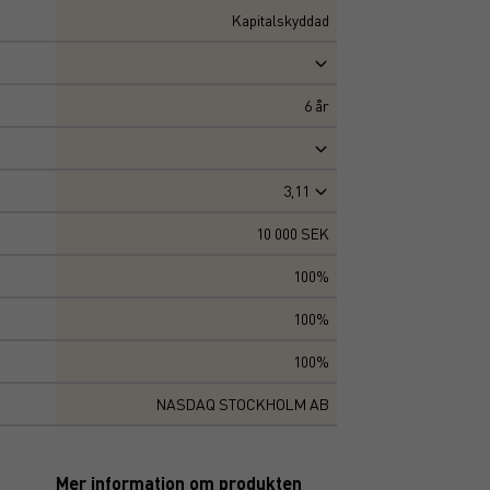
Kapitalskyddad
6
år
3,11
10 000 SEK
100%
100%
100%
NASDAQ STOCKHOLM AB
Mer information om produkten