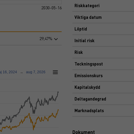
Riskkategori
2030-05-16
Viktiga datum
Löptid
29,47%
Initial risk
Risk
Teckningspost
j 16, 2024
→
aug 7, 2026
Emissionskurs
Kapitalskydd
Deltagandegrad
Marknadsplats
Dokument