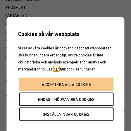
PROSPEKT
FAKTABLAD
Mer information om produkten
RISK
Cookies på vår webbplats
SÅ LÄSER DU FAKTABLADET
Vissa av våra cookies är nödvändiga för att webbplatsen
GRUNDPROSPEKT
ska kunna fungera ordentligt. Andra cookies är inte
UTSKRIFT
obligatoriska och används exempelvis för analys och
marknadsföring. Läs
här
hur cookies fungerar.
Viktiga egenskaper
Produkten har ett visst kapitalskydd, dvs en del av det
investerade kapitalet är skyddat vid löptidens slut. Det
finns en kreditrisk i placeringen som är beroende av att
emittenten inte hamnar på obestånd eller försätts i
konkurs vilket kan leda till att en investering helt eller
delvis förloras.