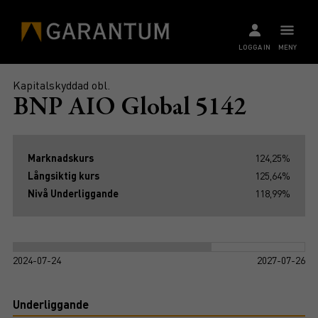
LOGGA IN
MENY
Kapitalskyddad obl.
BNP AIO Global 5142
Marknadskurs
124,25%
Långsiktig kurs
125,64%
Nivå Underliggande
118,99%
2024-07-24
2027-07-26
Underliggande