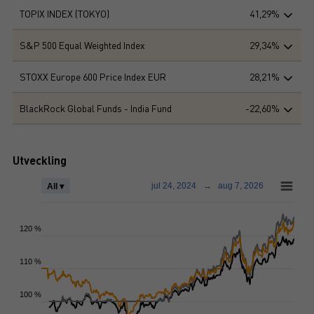
TOPIX INDEX (TOKYO)
41,29%
S&P 500 Equal Weighted Index
29,34%
STOXX Europe 600 Price Index EUR
28,21%
BlackRock Global Funds - India Fund
-22,60%
Utveckling
jul 24, 2024
→
aug 7, 2026
All ▾
120 %
110 %
100 %