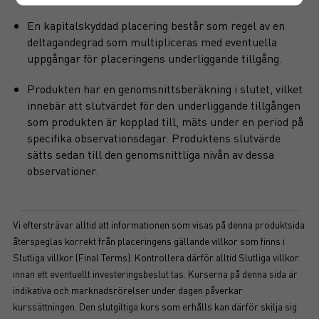
En kapitalskyddad placering består som regel av en
deltagandegrad som multipliceras med eventuella
uppgångar för placeringens underliggande tillgång.
Produkten har en genomsnittsberäkning i slutet, vilket
innebär att slutvärdet för den underliggande tillgången
som produkten är kopplad till, mäts under en period på
specifika observationsdagar. Produktens slutvärde
sätts sedan till den genomsnittliga nivån av dessa
observationer.
Vi eftersträvar alltid att informationen som visas på denna produktsida
återspeglas korrekt från placeringens gällande villkor som finns i
Slutliga villkor (Final Terms). Kontrollera därför alltid Slutliga villkor
innan ett eventuellt investeringsbeslut tas. Kurserna på denna sida är
indikativa och marknadsrörelser under dagen påverkar
kurssättningen. Den slutgiltiga kurs som erhålls kan därför skilja sig