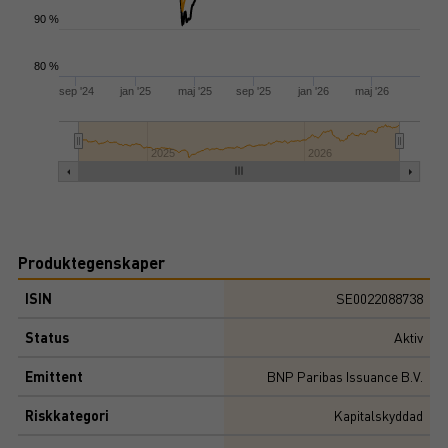
90 %
80 %
sep '24
jan '25
maj '25
sep '25
jan '26
maj '26
2025
2026
Produktegenskaper
ISIN
SE0022088738
Status
Aktiv
Emittent
BNP Paribas Issuance B.V.
Riskkategori
Kapitalskyddad