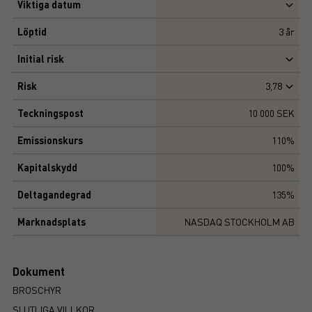
Viktiga datum
Löptid
3
år
Initial risk
Risk
3,78
Teckningspost
10 000 SEK
Emissionskurs
110%
Kapitalskydd
100%
Deltagandegrad
135%
Marknadsplats
NASDAQ STOCKHOLM AB
Dokument
BROSCHYR
SLUTLIGA VILLKOR