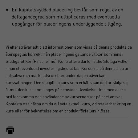
En kapitalskyddad placering består som regel av en
deltagandegrad som multipliceras med eventuella
uppgångar för placeringens underliggande tillgång.
Vi eftersträvar alltid att informationen som visas på denna produktsida
återspeglas korrekt från placeringens gällande villkor som finns i
Slutliga villkor (Final Terms). Kontrollera därför alltid Slutliga villkor
innan ett eventuellt investeringsbeslut tas. Kurserna på denna sida är
indikativa och marknadsrörelser under dagen påverkar
kurssättningen. Den slutgiltiga kurs som erhålls kan därför skilja sig
åt mot den kurs som anges på hemsidan. Avvikelser kan med andra
ord förekomma och användande av kurserna sker på eget ansvar.
Kontakta oss gärna om du vill veta aktuell kurs, vid osäkerhet kring en
kurs eller för bekräftelse om en produkt förfaller/inlöses.