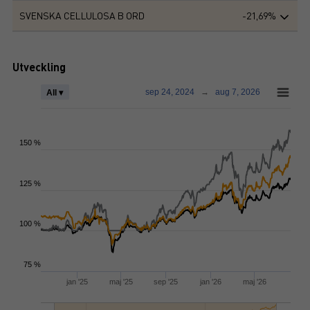
SVENSKA CELLULOSA B ORD
-21,69%
Utveckling
sep 24, 2024
→
aug 7, 2026
All ▾
150 %
125 %
100 %
75 %
jan '25
maj '25
sep '25
jan '26
maj '26