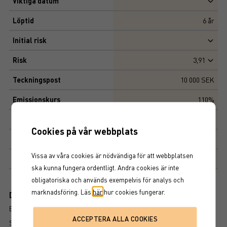
Viktiga datum
Löptid
6
år
Initial risk
Risk
3,91
Teckningspost
10 000 SEK
Emissionskurs
110%
Kapitalskydd
100%
Cookies på vår webbplats
Deltagandegrad
192%
Vissa av våra cookies är nödvändiga för att webbplatsen
Marknadsplats
NASDAQ STOCKHOLM AB
ska kunna fungera ordentligt. Andra cookies är inte
obligatoriska och används exempelvis för analys och
marknadsföring. Läs
här
hur cookies fungerar.
Dokument
BROSCHYR
SLUTLIGA VILLKOR