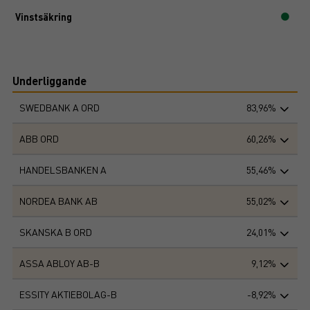
Vinstsäkring
Underliggande
SWEDBANK A ORD
83,96%
ABB ORD
60,26%
HANDELSBANKEN A
55,46%
NORDEA BANK AB
55,02%
SKANSKA B ORD
24,01%
ASSA ABLOY AB-B
9,12%
ESSITY AKTIEBOLAG-B
-8,92%