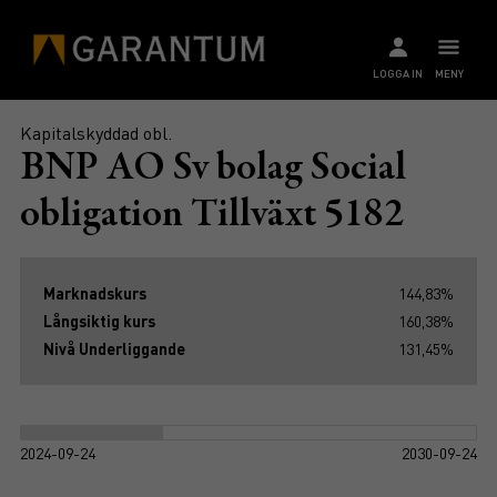
LOGGA IN
MENY
Kapitalskyddad obl.
BNP AO Sv bolag Social
obligation Tillväxt 5182
Marknadskurs
144,83%
Långsiktig kurs
160,38%
Nivå Underliggande
131,45%
2024-09-24
2030-09-24