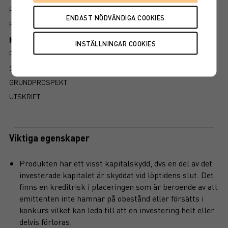
PROSPEKT
FAKTABLAD
Mer information om produkten
RISK
SÅ LÄSER DU FAKTABLADET
GRUNDPROSPEKT
UTSKRIFT
Viktiga egenskaper
Produkten har ett visst kapitalskydd, dvs en del av det
investerade kapitalet är skyddat vid löptidens slut. Det
finns en kreditrisk i placeringen som är beroende av att
emittenten inte hamnar på obestånd eller försätts i
konkurs vilket kan leda till att en investering helt eller
delvis förloras.