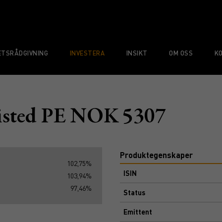
TSRÅDGIVNING
INVESTERA
INSIKT
OM OSS
K
listed PE NOK 5307
Produktegenskaper
102,75%
ISIN
103,94%
97,46%
Status
Emittent