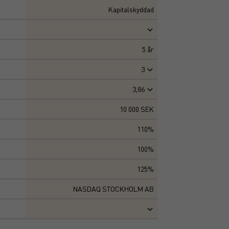
Kapitalskyddad
5
år
3
3,86
10 000 SEK
110%
100%
125%
NASDAQ STOCKHOLM AB