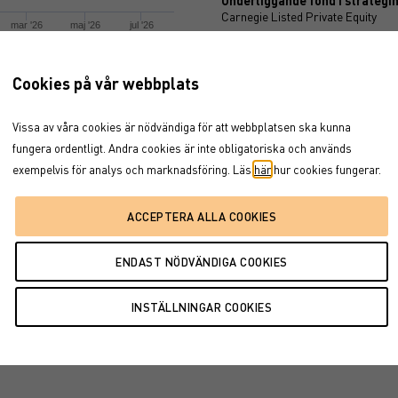
Underliggande fond i strategi
Carnegie Listed Private Equity
mar '26
maj '26
jul '26
Målrisk
14%
Cookies på vår webbplats
6
jul '26
Maxexponering
150%
Vissa av våra cookies är nödvändiga för att webbplatsen ska kunna
fungera ordentligt. Andra cookies är inte obligatoriska och används
exempelvis för analys och marknadsföring. Läs
här
hur cookies fungerar.
Dokument
on i marsemissionen
BROSCHYR
SLUTLIGA VILLKOR
FAKTABLAD