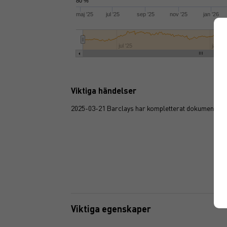
80 %
maj '25
jul '25
sep '25
nov '25
jan '26
jul '25
jan '2
Viktiga händelser
2025-03-21 Barclays har kompletterat dokumentati
Viktiga egenskaper