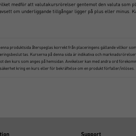
 vilket medför att valutakursrörelser gentemot den valuta som 
, oavsett om underliggande tillgångar ligger på plus eller minus.
 denna produktsida återspeglas korrekt från placeringens gällande villkor som f
nvesteringsbeslut tas. Kurserna på denna sida är indikativa och marknadsrörel
åt mot den kurs som anges på hemsidan. Avvikelser kan med andra ord föreko
osäkerhet kring en kurs eller för bekräftelse om en produkt förfaller/inlöses.
tion
Support