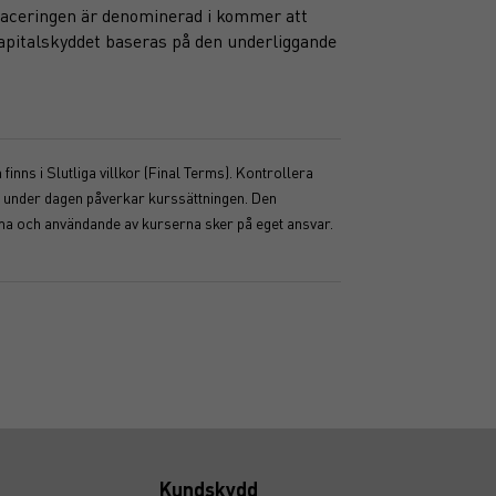
placeringen är denominerad i kommer att
 Kapitalskyddet baseras på den underliggande
inns i Slutliga villkor (Final Terms). Kontrollera
ser under dagen påverkar kurssättningen. Den
mma och användande av kurserna sker på eget ansvar.
Kundskydd