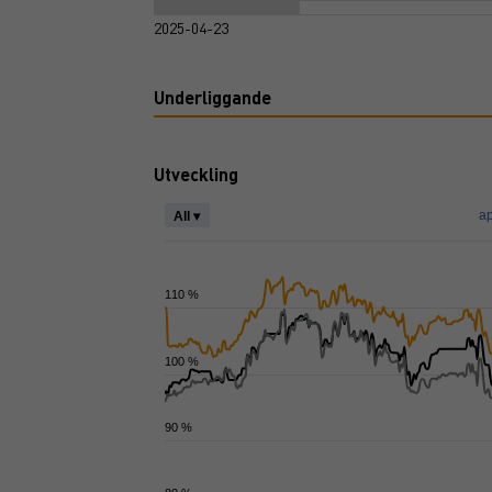
2025-04-23
Underliggande
Utveckling
ap
All ▾
110 %
100 %
90 %