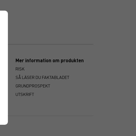
n
Mer information om produkten
RISK
SÅ LÄSER DU FAKTABLADET
GRUNDPROSPEKT
UTSKRIFT