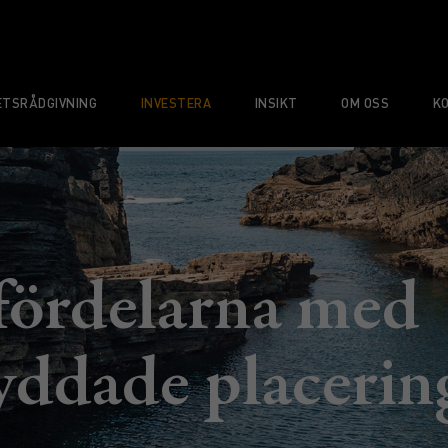
TSRÅDGIVNING
INVESTERA
INSIKT
OM OSS
K
fördelarna med
yddade placerin