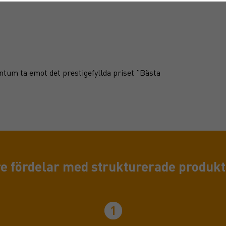
tum ta emot det prestigefyllda priset ”Bästa
re fördelar med strukturerade produkt