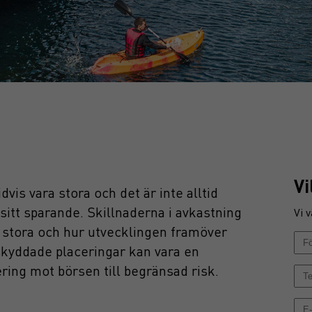
d
Vi
vis vara stora och det är inte alltid
sitt sparande. Skillnaderna i avkastning
Vi v
 stora och hur utvecklingen framöver
skyddade placeringar kan vara en
ering mot börsen till begränsad risk.