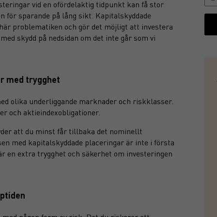
teringar vid en ofördelaktig tidpunkt kan få stor
en för sparande på lång sikt. Kapitalskyddade
här problematiken och gör det möjligt att investera
– med skydd på nedsidan om det inte går som vi
er med trygghet
ed olika underliggande marknader och riskklasser.
er och aktieindexobligationer.
er att du minst får tillbaka det nominellt
sen med kapitalskyddade placeringar är inte i första
 är en extra trygghet och säkerhet om investeringen
öptiden
e med någon form av risk. Det du riskerar att