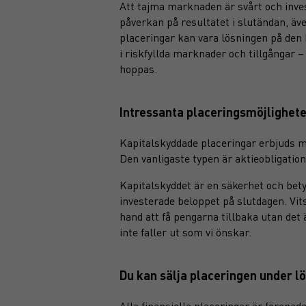
Att tajma marknaden är svårt och inves
påverkan på resultatet i slutändan, äv
placeringar kan vara lösningen på den 
i riskfyllda marknader och tillgångar 
hoppas.
Intressanta placeringsmöjlighet
Kapitalskyddade placeringar erbjuds m
Den vanligaste typen är aktieobligation
Kapitalskyddet är en säkerhet och betyd
investerade beloppet på slutdagen. Vit
hand att få pengarna tillbaka utan det
inte faller ut som vi önskar.
Du kan sälja placeringen under l
Alla finansiella placeringar är förenad