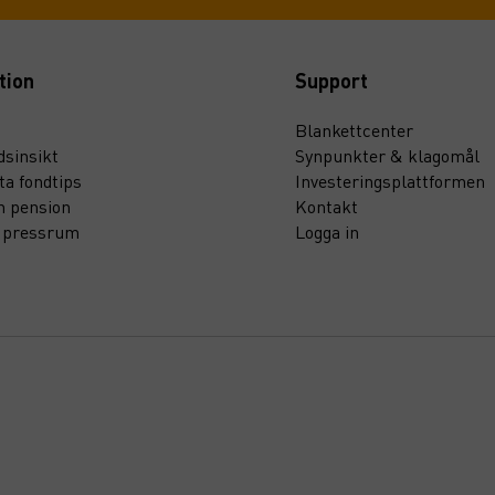
tion
Support
Blankettcenter
sinsikt
Synpunkter & klagomål
ta fondtips
Investeringsplattformen
n pension
Kontakt
t pressrum
Logga in