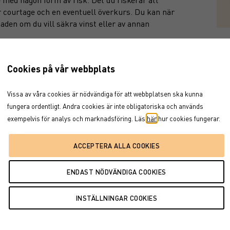
är courtage och en eventuell överkurs. Du kan när
aden om du vill säkra vinst eller av annan
Cookies på vår webbplats
passar bäst för dig bör du prata med en rådgivare
Vissa av våra cookies är nödvändiga för att webbplatsen ska kunna
från dina behov, din inställning till risk, syftet
fungera ordentligt. Andra cookies är inte obligatoriska och används
risont.
exempelvis för analys och marknadsföring. Läs
här
hur cookies fungerar.