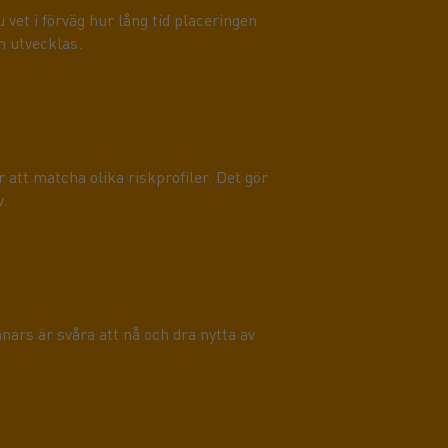
 vet i förväg hur lång tid placeringen
n utvecklas.
att matcha olika riskprofiler. Det gör
v.
ars är svåra att nå och dra nytta av