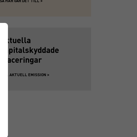
SÅ HÄR GÅR DET TILL >
Aktuella
kapitalskyddade
placeringar
TILL AKTUELL EMISSION >