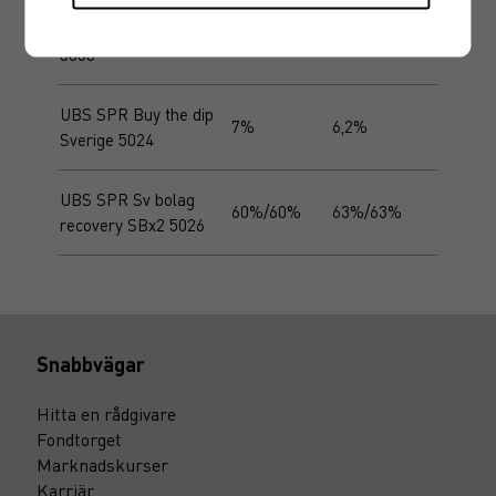
UBS SPR Buy the dip
Europeiska banker
16,5%
17%
5035
UBS SPR Buy the dip
7%
6,2%
Sverige 5024
UBS SPR Sv bolag
60%/60%
63%/63%
recovery SBx2 5026
Snabbvägar
Hitta en rådgivare
Fondtorget
Marknadskurser
Karriär