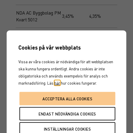
NDA AC Byggbolag PM
3,45%
4,35%
Kvart 5012
NDA AC Index Sverige
9%
9,2%
Norge 5008
Cookies på vår webbplats
NDA AC
Vissa av våra cookies är nödvändiga för att webbplatsen
Konsumentbolag
14%
14,3%
ska kunna fungera ordentligt. Andra cookies är inte
Recovery LT 5009
obligatoriska och används exempelvis för analys och
marknadsföring. Läs
här
hur cookies fungerar.
NDA AC Sv bolag Low
16%
16,1%
Trigger 5010
UBS AC No banker PM
2,75%
3%
Kvart 5011