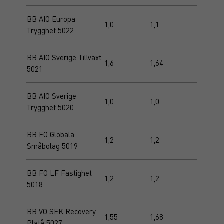
BB AIO Europa
1,0
1,1
Trygghet 5022
BB AIO Sverige Tillväxt
1,6
1,64
5021
BB AIO Sverige
1,0
1,0
Trygghet 5020
BB FO Globala
1,2
1,2
Småbolag 5019
BB FO LF Fastighet
1,2
1,2
5018
BB VO SEK Recovery
1,55
1,68
Platå 5027