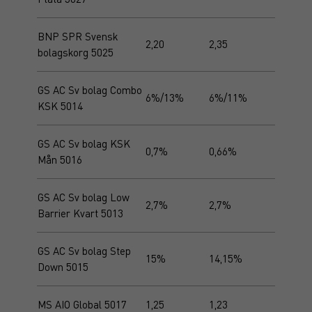
BNP SPR Svensk
2,20
2,35
bolagskorg 5025
GS AC Sv bolag Combo
6%/13%
6%/11%
KSK 5014
GS AC Sv bolag KSK
0,7%
0,66%
Mån 5016
GS AC Sv bolag Low
2,7%
2,7%
Barrier Kvart 5013
GS AC Sv bolag Step
15%
14,15%
Down 5015
MS AIO Global 5017
1,25
1,23