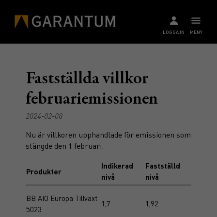
LOGGA IN
MENY
Fastställda villkor
februariemissionen
2024-02-08
Nu är villkoren upphandlade för emissionen som
stängde den 1 februari.
Indikerad
Fastställd
Produkter
nivå
nivå
BB AIO Europa Tillväxt
1,7
1,92
5023