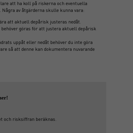
lare att ha koll på riskerna och eventuella
 Några av åtgärderna skulle kunna vara:
ra att aktuell depårisk justeras nedåt.
 behöver göras för att justera aktuell depårisk
ändrats uppåt eller nedåt behöver du inte göra
ivare så att denne kan dokumentera nuvarande
mer!
et och risksiffran beräknas.