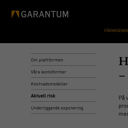
FÖRMÖGENHE
H
Om plattformen
Våra kontoformer
–
Kostnadsmodeller
Aktuell risk
På 
pro
Underliggande exponering
med