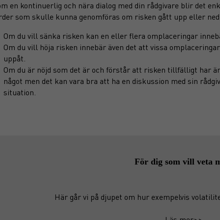
m en kontinuerlig och nära dialog med din rådgivare blir det enk
rder som skulle kunna genomföras om risken gått upp eller ned.
Om du vill sänka risken kan en eller flera omplaceringar innebä
Om du vill höja risken innebär även det att vissa omplaceringar
uppåt.
Om du är nöjd som det är och förstår att risken tillfälligt har 
något men det kan vara bra att ha en diskussion med sin rådg
situation.
För dig som vill veta 
Här går vi på djupet om hur exempelvis volatilit
Läs mer>>