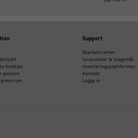
tion
Support
Blankettcenter
sinsikt
Synpunkter & klagomål
ta fondtips
Investeringsplattformen
n pension
Kontakt
t pressrum
Logga in