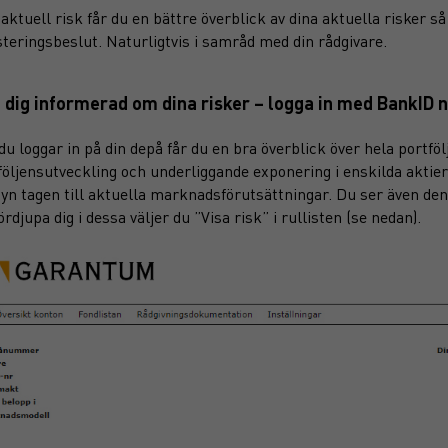
aktuell risk får du en bättre överblick av dina aktuella risker s
steringsbeslut. Naturligtvis i samråd med din rådgivare.
l dig informerad om dina risker – logga in med BankID n
du loggar in på din depå får du en bra överblick över hela portfö
följensutveckling och underliggande exponering i enskilda aktier
yn tagen till aktuella marknadsförutsättningar. Du ser även den
fördjupa dig i dessa väljer du ”Visa risk” i rullisten (se nedan).