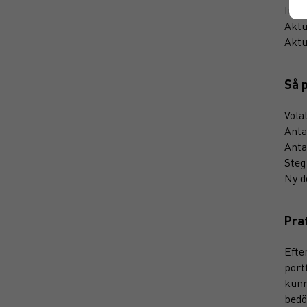
Init
Aktue
Aktue
Så 
Vola
Anta
Anta
Steg
Ny d
Pra
Efte
port
kunn
bedö