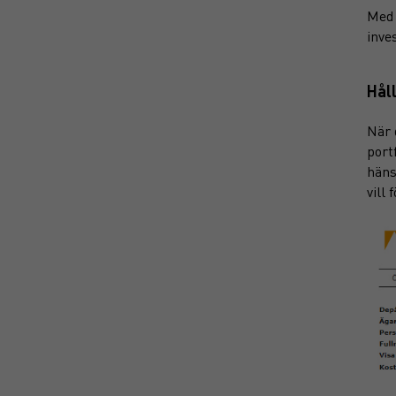
Med 
inve
Hål
När 
port
häns
vill 