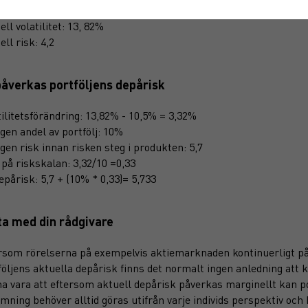
ial volatilitet: 10,5% (motsvarar 3,8 på riskskalan)
ll volatilitet: 13, 82%
ll risk: 4,2
påverkas portföljens depårisk
tilitetsförändring: 13,82% - 10,5% = 3,32%
gen andel av portfölj: 10%
gen risk innan risken steg i produkten: 5,7
 på riskskalan: 3,32/10 =0,33
epårisk: 5,7 + (10% * 0,33)= 5,733
ta med din rådgivare
rsom rörelserna på exempelvis aktiemarknaden kontinuerligt påv
följens aktuella depårisk finns det normalt ingen anledning att 
a vara att eftersom aktuell depårisk påverkas marginellt kan po
mning behöver alltid göras utifrån varje individs perspektiv och h