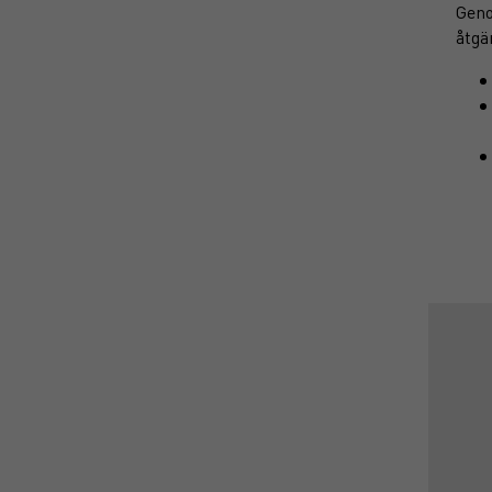
Geno
åtgä