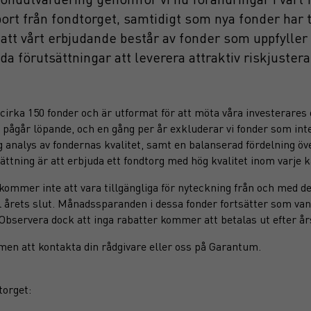
ort från fondtorget, samtidigt som nya fonder har t
a att vårt erbjudande består av fonder som uppfyller
da förutsättningar att leverera attraktiv riskjuster
irka 150 fonder och är utformat för att möta våra investerares 
pågår löpande, och en gång per år exkluderar vi fonder som inte 
 analys av fondernas kvalitet, samt en balanserad fördelning öve
ättning är att erbjuda ett fondtorg med hög kvalitet inom varje k
ommer inte att vara tillgängliga för nyteckning från och med 
ill årets slut. Månadssparanden i dessa fonder fortsätter som vanl
Observera dock att inga rabatter kommer att betalas ut efter års
men att kontakta din rådgivare eller oss på Garantum.
torget: