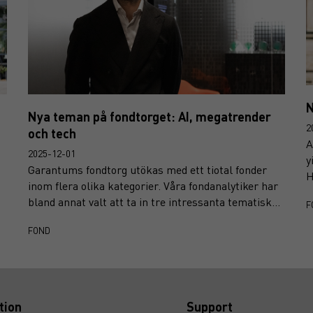
N
Nya teman på fondtorget: AI, megatrender
2
och tech
A
2025-12-01
y
Garantums fondtorg utökas med ett tiotal fonder
H
inom flera olika kategorier. Våra fondanalytiker har
o
bland annat valt att ta in tre intressanta tematiska,
F
f
globala aktiefonder.
FOND
tion
Support