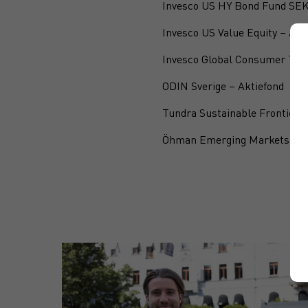
Invesco US HY Bond Fund SEK
Invesco US Value Equity – Akt
Invesco Global Consumer Tre
ODIN Sverige – Aktiefond
Tundra Sustainable Frontier F
Öhman Emerging Markets – A