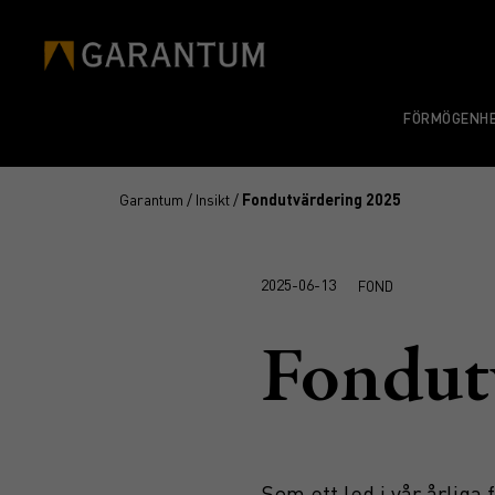
FÖRMÖGENHE
Garantum
/
Insikt
/
Fondutvärdering 2025
2025-06-13
FOND
Fondut
Som ett led i vår årliga