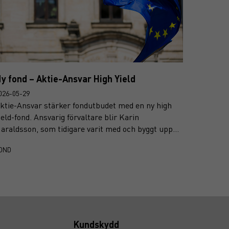
y fond – Aktie-Ansvar High Yield
026-05-29
ktie-Ansvar stärker fondutbudet med en ny high
ield-fond. Ansvarig förvaltare blir Karin
araldsson, som tidigare varit med och byggt upp
ch förvaltat en av Sveriges främsta high yield-
OND
onder.
Kundskydd