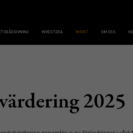
TSRÅDGIVNING
INVESTERA
INSIKT
OM OSS
K
värdering 2025
 fondutvärdering genomför vi nu förändringar i vårt 