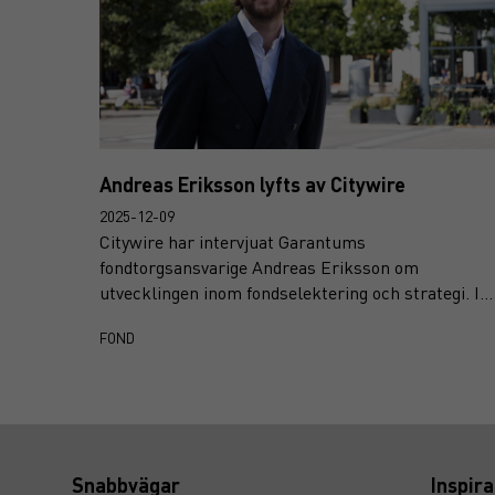
Andreas Eriksson lyfts av Citywire
2025-12-09
Citywire har intervjuat Garantums
fondtorgsansvarige Andreas Eriksson om
utvecklingen inom fondselektering och strategi. I
samband med publiceringen har Andreas även
FOND
inkluderats i årets Citywire Selector 40 under 40,
där yngre europeiska fondselekterare
uppmärksammas för sitt analytiska arbete och sin
påverkan på fondurvalet.
Snabbvägar
Inspira