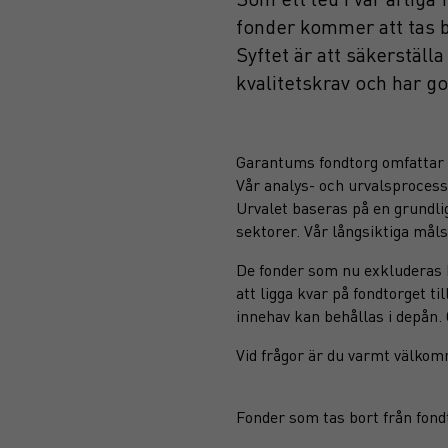
fonder kommer att tas b
Syftet är att säkerställ
kvalitetskrav och har go
Garantums fondtorg omfattar c
Vår analys- och urvalsprocess 
Urvalet baseras på en grundlig
sektorer. Vår långsiktiga måls
De fonder som nu exkluderas k
att ligga kvar på fondtorget t
innehav kan behållas i depån. 
Vid frågor är du varmt välkom
Fonder som tas bort från fond