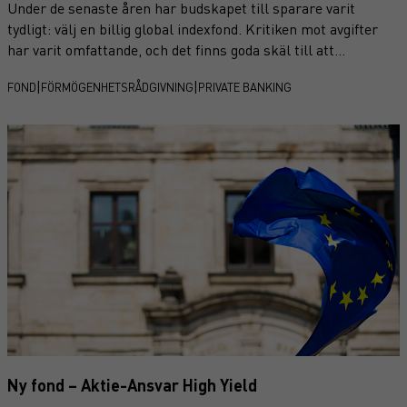
Under de senaste åren har budskapet till sparare varit
tydligt: välj en billig global indexfond. Kritiken mot avgifter
har varit omfattande, och det finns goda skäl till att
kostnader hamnar i fokus eftersom de påverkar avkastningen
|
|
FOND
FÖRMÖGENHETSRÅDGIVNING
PRIVATE BANKING
över tid. Samtidigt riskerar debatten att bli förenklad.
Sparare har olika mål, ekonomiska förutsättningar och
behov, och det kan i många fall vara motiverat att betala för
förvaltning och kvalificerad rådgivning.
Ny fond – Aktie-Ansvar High Yield