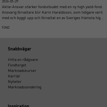
2026-05-29
Aktie-Ansvar stärker fondutbudet med en ny high yield-fond.
Ansvarig förvaltare blir Karin Haraldsson, som tidigare varit
med och byggt upp och förvaltat en av Sveriges främsta high
yield-fonder.
FOND
Snabbvägar
Hitta en rådgivare
Fondtorget
Marknadskurser
Karriär
Nyheter
Marknadssondering
Inspiration