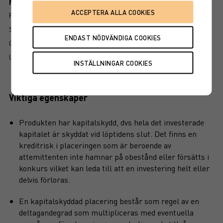
Mer information om produkten
RISK
SÅ LÄSER DU FAKTABLADET
GRUNDPROSPEKT
UTSKRIFT
Viktiga egenskaper
Produkten har kapitalskydd, dvs hela det investerade
kapitalet är skyddat vid löptidens slut. Det finns en
kreditrisk i placeringen som är beroende av
attemittenten inte hamnar på obestånd eller försätts i
konkurs vilket kan leda till att en investering helt eller
delvis förloras.
En kapitalskyddad placering består som regel av en
deltagandegrad som multipliceras med eventuella