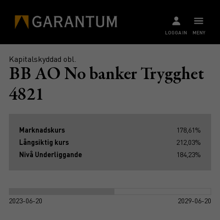
LOGGA IN
MENY
Kapitalskyddad obl.
BB AO No banker Trygghet
4821
Marknadskurs
178,61%
Långsiktig kurs
212,03%
Nivå Underliggande
184,23%
2023-06-20
2029-06-20