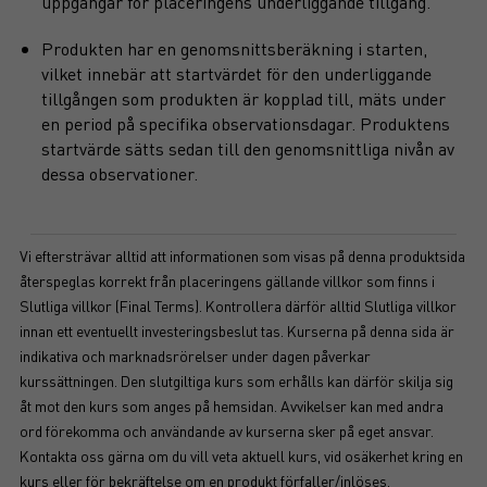
uppgångar för placeringens underliggande tillgång.
Produkten har en genomsnittsberäkning i starten,
vilket innebär att startvärdet för den underliggande
tillgången som produkten är kopplad till, mäts under
en period på specifika observationsdagar. Produktens
startvärde sätts sedan till den genomsnittliga nivån av
dessa observationer.
Vi eftersträvar alltid att informationen som visas på denna produktsida
återspeglas korrekt från placeringens gällande villkor som finns i
Slutliga villkor (Final Terms). Kontrollera därför alltid Slutliga villkor
innan ett eventuellt investeringsbeslut tas. Kurserna på denna sida är
indikativa och marknadsrörelser under dagen påverkar
kurssättningen. Den slutgiltiga kurs som erhålls kan därför skilja sig
åt mot den kurs som anges på hemsidan. Avvikelser kan med andra
ord förekomma och användande av kurserna sker på eget ansvar.
Kontakta oss gärna om du vill veta aktuell kurs, vid osäkerhet kring en
kurs eller för bekräftelse om en produkt förfaller/inlöses.