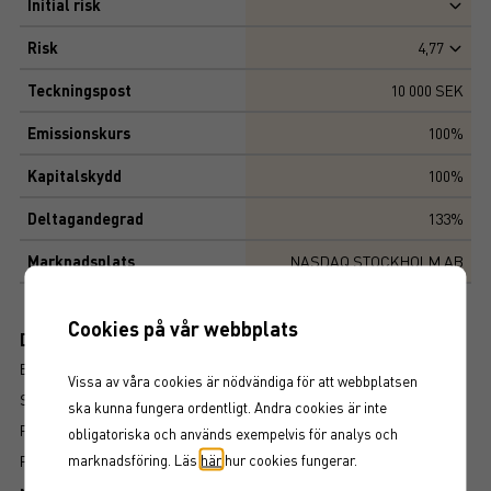
Initial risk
Risk
4,77
Teckningspost
10 000 SEK
Emissionskurs
100%
Kapitalskydd
100%
Deltagandegrad
133%
Marknadsplats
NASDAQ STOCKHOLM AB
Cookies på vår webbplats
Dokument
BROSCHYR
Vissa av våra cookies är nödvändiga för att webbplatsen
SLUTLIGA VILLKOR
ska kunna fungera ordentligt. Andra cookies är inte
PROSPEKT
obligatoriska och används exempelvis för analys och
marknadsföring. Läs
här
hur cookies fungerar.
FAKTABLAD