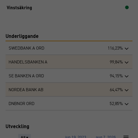
Vinstsäkring
Underliggande
SWEDBANK A ORD
116,23%
HANDELSBANKEN A
99,84%
SE BANKEN A ORD
94,15%
NORDEA BANK AB
64,47%
DNBNOR ORD
52,85%
Utveckling
jun 19, 2023
→
aug 7, 2026
All ▾