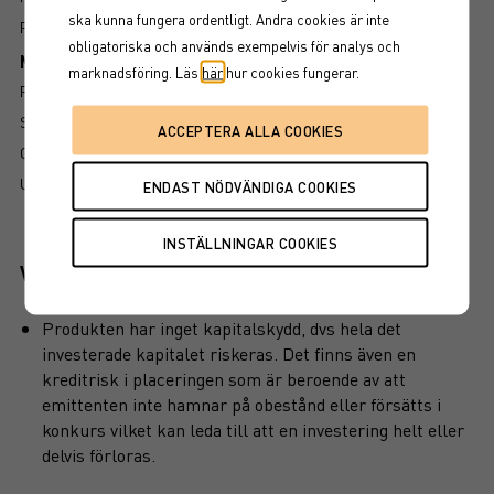
ska kunna fungera ordentligt. Andra cookies är inte
FÖRFALLOVILLKOR
obligatoriska och används exempelvis för analys och
Mer information om produkten
marknadsföring. Läs
här
hur cookies fungerar.
RISK
SÅ LÄSER DU FAKTABLADET
GRUNDPROSPEKT
UTSKRIFT
Viktiga egenskaper
Produkten har inget kapitalskydd, dvs hela det
investerade kapitalet riskeras. Det finns även en
kreditrisk i placeringen som är beroende av att
emittenten inte hamnar på obestånd eller försätts i
konkurs vilket kan leda till att en investering helt eller
delvis förloras.