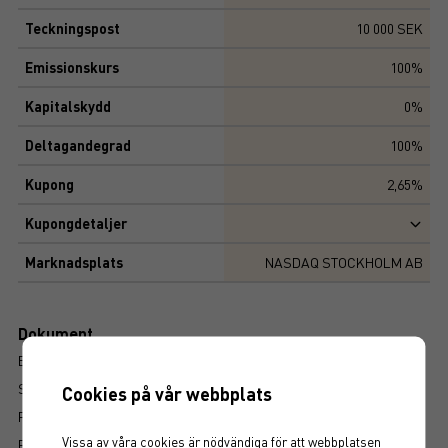
Teckningspost
10 000 SEK
Emissionskurs
100%
Kapitalskydd
0%
Deltagandegrad
100%
Kupong
2,65%
Kupongdetaljer
Marknadsplats
NASDAQ STOCKHOLM AB
Dokument
BROSCHYR
SLUTLIGA VILLKOR
Cookies på vår webbplats
PROSPEKT
Vissa av våra cookies är nödvändiga för att webbplatsen
FAKTABLAD