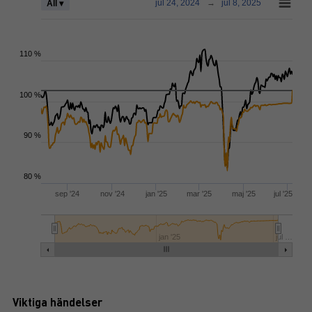
jul 24, 2024
→
jul 8, 2025
All ▾
110 %
100 %
90 %
80 %
sep '24
nov '24
jan '25
mar '25
maj '25
jul '25
jan '25
jul …
Viktiga händelser