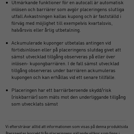
Utmärkande funktioner för en autocall är automatisk
inlösen och barriärer som avgör placeringens slutliga
utfall.Avkastningen kallas kupong och är fastställd i
förväg med möjlighet till exempelvis kvartalsvis,
halvårsvis eller årlig utbetalning.
Ackumulerade kuponger utbetalas antingen vid
förtidsinlösen eller på placeringens slutdag givet att
sämst utvecklad tillgång observeras på eller över
inlösen- kupongbarriären. I de fall sämst utvecklad
tillgång observeras under barriären ackumuleras
kupongen och kan erhållas vid ett senare tillfälle.
Placeringen har ett barriärberoende skydd/risk
(riskbarriär) som mäts mot den underliggande tillgång
som utvecklats sämst
Vi eftersträvar alltid att informationen som visas på denna produktsida
återspeglas korrekt från placeringens gällande villkor som finns i