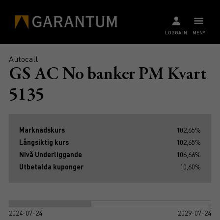
LOGGA IN
MENY
Autocall
GS AC No banker PM Kvart
5135
Marknadskurs
102,65%
Långsiktig kurs
102,65%
Nivå Underliggande
106,66%
Utbetalda kuponger
10,60%
2024-07-24
2029-07-24