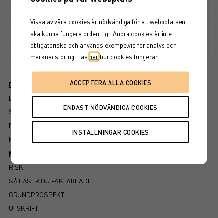
Kapitalskydd
0%
Vissa av våra cookies är nödvändiga för att webbplatsen
Deltagandegrad
205%
ska kunna fungera ordentligt. Andra cookies är inte
obligatoriska och används exempelvis för analys och
Marknadsplats
NASDAQ STOCKHOLM AB
marknadsföring. Läs
här
hur cookies fungerar.
Dokument
BROSCHYR
SLUTLIGA VILLKOR
PROSPEKT
FAKTABLAD
Mer information om produkten
RISK
SÅ LÄSER DU FAKTABLADET
GRUNDPROSPEKT
UTSKRIFT