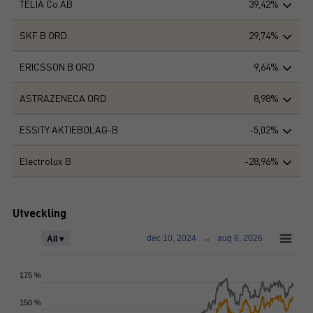
TELIA Co AB
39,42%
SKF B ORD
29,74%
ERICSSON B ORD
9,64%
ASTRAZENECA ORD
8,98%
ESSITY AKTIEBOLAG-B
-5,02%
Electrolux B
-28,96%
Utveckling
dec 10, 2024
→
aug 6, 2026
All ▾
175 %
150 %