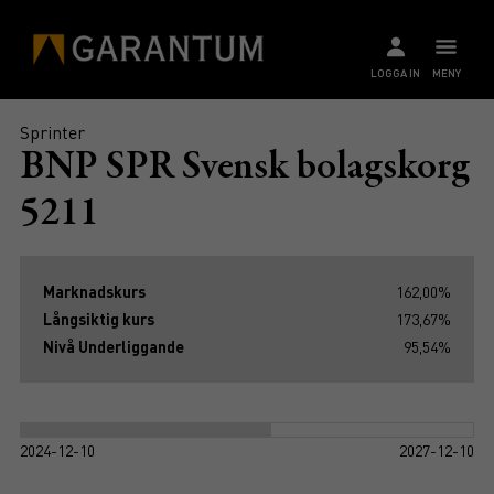
LOGGA IN
MENY
Sprinter
BNP SPR Svensk bolagskorg
5211
Marknadskurs
162,00%
Långsiktig kurs
173,67%
Nivå Underliggande
95,54%
2024-12-10
2027-12-10