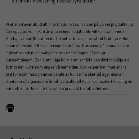
en direktinvestering i dessa fyra aktier.
Vi eftersträvar alltid att informationen som visas på denna produktsida
återspeglas korrekt från placeringens gällande villkor som finns i
Slutliga villkor (Final Terms). Kontrollera därför alltid Slutliga villkor
innan ett eventuellt investeringsbeslut tas. Kurserna på denna sida är
indikativa och marknadsrörelser under dagen påverkar
kurssättningen. Den slutgiltiga kurs som erhålls kan därför skilja sig
åt mot den kurs som anges på hemsidan. Avvikelser kan med andra
ord förekomma och användande av kurserna sker på eget ansvar.
Kontakta oss gärna om du vill veta aktuell kurs, vid osäkerhet kring en
kurs eller för bekräftelse om en produkt förfaller/inlöses.