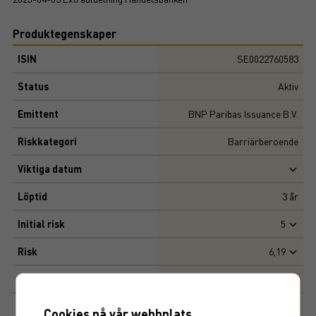
Produktegenskaper
ISIN
SE0022760583
Status
Aktiv
Emittent
BNP Paribas Issuance B.V.
Riskkategori
Barriärberoende
Viktiga datum
Löptid
3
år
Initial risk
5
Risk
6,19
Teckningspost
10 000 SEK
Emissionskurs
100%
Cookies på vår webbplats