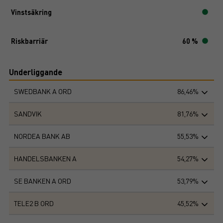
Vinstsäkring
Riskbarriär
60 %
Underliggande
SWEDBANK A ORD
86,46%
SANDVIK
81,76%
NORDEA BANK AB
55,53%
HANDELSBANKEN A
54,27%
SE BANKEN A ORD
53,79%
TELE2 B ORD
45,52%