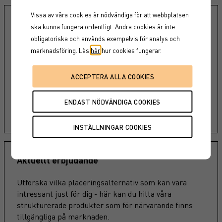
Vissa av våra cookies är nödvändiga för att webbplatsen
Vår roll som specialist
ska kunna fungera ordentligt. Andra cookies är inte
obligatoriska och används exempelvis för analys och
Historisk avkastning och utmärkelser
marknadsföring. Läs
här
hur cookies fungerar.
Marknadsläge och
struktureringsförutsättningar
Kundbehov
LÄS MER
Aktuellt erbjudande
Utforska vilka placeringsalternativ som kan vara
intressant just för dig - här kan du hitta våra
strukturerade produkter som för närvarande finns
tillgängliga på marknaden.