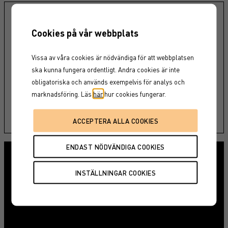
Aktuellt erbjudande
Cookies på vår webbplats
Utforska vilka placeringsalternativ som kan vara
intressant just för dig - här kan du hitta våra
Vissa av våra cookies är nödvändiga för att webbplatsen
strukturerade produkter som för närvarande finns
ska kunna fungera ordentligt. Andra cookies är inte
tillgängliga på marknaden.
obligatoriska och används exempelvis för analys och
marknadsföring. Läs
här
hur cookies fungerar.
LÄS MER
Lär dig mer om risker
De vanligaste riskerna som du behöver känna till.
LÄS MER >