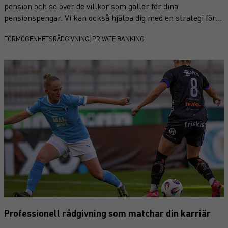
pension och se över de villkor som gäller för dina
pensionspengar. Vi kan också hjälpa dig med en strategi för
att optimera din framtida pension. Mikael Axelsson,
|
FÖRMÖGENHETSRÅDGIVNING
PRIVATE BANKING
förmögenhetsrådgivare och pensionsspecialist på Garantum
Wealth Management ger här svaren på några av de
pensionsfrågor investerare funderar över.
Professionell rådgivning som matchar din karriär