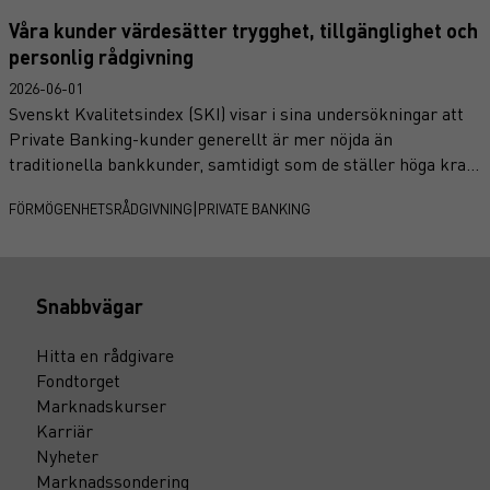
Våra kunder värdesätter trygghet, tillgänglighet och
personlig rådgivning
2026-06-01
Svenskt Kvalitetsindex (SKI) visar i sina undersökningar att
Private Banking-kunder generellt är mer nöjda än
traditionella bankkunder, samtidigt som de ställer höga krav
på service, kompetens och tillgänglighet. Det är något vi
|
FÖRMÖGENHETSRÅDGIVNING
PRIVATE BANKING
känner igen från vår egen kundundersökning.
Snabbvägar
Hitta en rådgivare
Fondtorget
Marknadskurser
Karriär
Nyheter
Marknadssondering