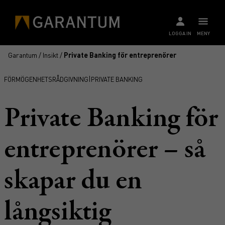
LOGGA IN
MENY
Garantum
/
Insikt
/
Private Banking för entreprenörer
|
FÖRMÖGENHETSRÅDGIVNING
PRIVATE BANKING
Private Banking för
entreprenörer – så
skapar du en
långsiktig