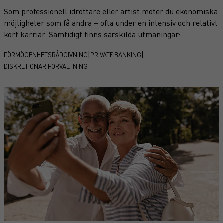
Som professionell idrottare eller artist möter du ekonomiska
möjligheter som få andra – ofta under en intensiv och relativt
kort karriär. Samtidigt finns särskilda utmaningar:
oregelbundna inkomster, internationella engagemang,
|
|
FÖRMÖGENHETSRÅDGIVNING
PRIVATE BANKING
komplexa avtal och behovet av långsiktig trygghet bortom
DISKRETIONÄR FÖRVALTNING
rampljuset.