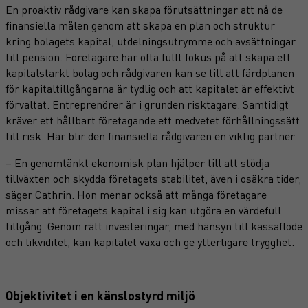
En proaktiv rådgivare kan skapa förutsättningar att nå de
finansiella målen genom att skapa en plan och struktur
kring bolagets kapital, utdelningsutrymme och avsättningar
till pension. Företagare har ofta fullt fokus på att skapa ett
kapitalstarkt bolag och rådgivaren kan se till att färdplanen
för kapitaltillgångarna är tydlig och att kapitalet är effektivt
förvaltat. Entreprenörer är i grunden risktagare. Samtidigt
kräver ett hållbart företagande ett medvetet förhållningssätt
till risk. Här blir den finansiella rådgivaren en viktig partner.
– En genomtänkt ekonomisk plan hjälper till att stödja
tillväxten och skydda företagets stabilitet, även i osäkra tider,
säger Cathrin. Hon menar också att många företagare
missar att företagets kapital i sig kan utgöra en värdefull
tillgång. Genom rätt investeringar, med hänsyn till kassaflöde
och likviditet, kan kapitalet växa och ge ytterligare trygghet.
Objektivitet i en känslostyrd miljö