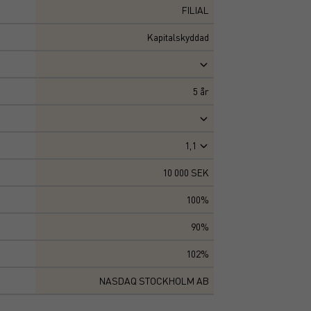
FILIAL
Kapitalskyddad
5
år
1,1
10 000 SEK
100%
90%
102%
NASDAQ STOCKHOLM AB