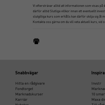
Vi eftersträvar alltid att informationen som visas på
därför alltid Slutliga villkor innan ett eventuellt i
slutgiltiga kurs som erhålls kan därför skilja sig 
Kontakta oss gärna om du vill veta aktuell kurs, vid 
Snabbvägar
Inspira
Hitta en rådgivare
Invstr
Fondtorget
Marknad
Marknadskurser
10 smar
Karriär
Maxa di
Nyheter
Till vår