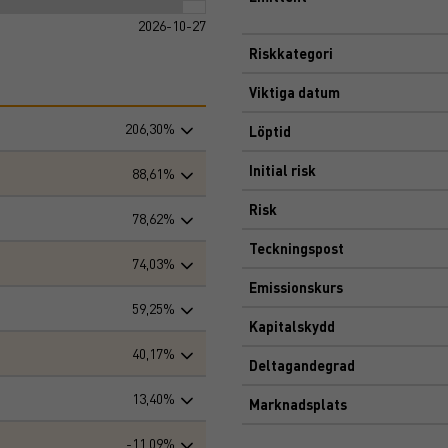
2026-10-27
Riskkategori
Viktiga datum
206,30%
Löptid
Initial risk
88,61%
Risk
78,62%
Teckningspost
74,03%
Emissionskurs
59,25%
Kapitalskydd
40,17%
Deltagandegrad
13,40%
Marknadsplats
-11,09%