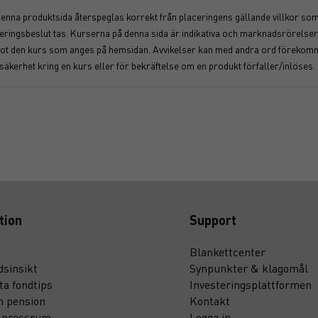
 denna produktsida återspeglas korrekt från placeringens gällande villkor som f
nvesteringsbeslut tas. Kurserna på denna sida är indikativa och marknadsrörel
åt mot den kurs som anges på hemsidan. Avvikelser kan med andra ord föreko
osäkerhet kring en kurs eller för bekräftelse om en produkt förfaller/inlöses.
tion
Support
Blankettcenter
sinsikt
Synpunkter & klagomål
ta fondtips
Investeringsplattformen
n pension
Kontakt
t pressrum
Logga in