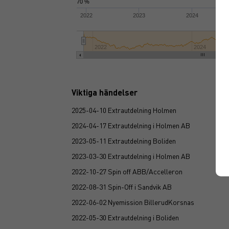
70 %
2022
2023
2024
2022
2024
Viktiga händelser
2025-04-10 Extrautdelning Holmen
2024-04-17 Extrautdelning i Holmen AB
2023-05-11 Extrautdelning Boliden
2023-03-30 Extrautdelning i Holmen AB
2022-10-27 Spin off ABB/Accelleron
2022-08-31 Spin-Off i Sandvik AB
2022-06-02 Nyemission BillerudKorsnas
2022-05-30 Extrautdelning i Boliden