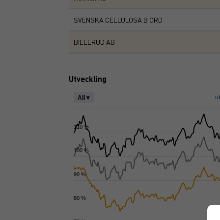
SVENSKA CELLULOSA B ORD
BILLERUD AB
Utveckling
o
All ▾
110 %
100 %
90 %
80 %