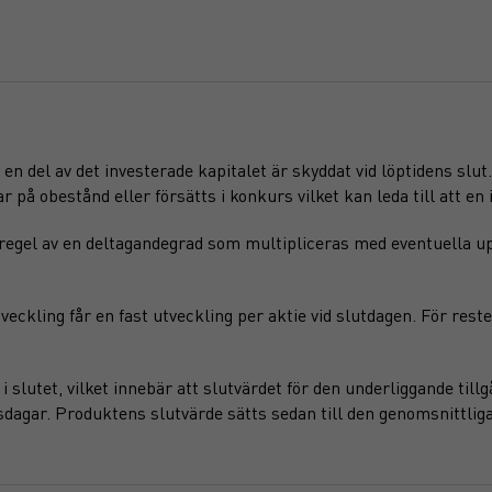
en del av det investerade kapitalet är skyddat vid löptidens slut
på obestånd eller försätts i konkurs vilket kan leda till att en i
regel av en deltagandegrad som multipliceras med eventuella u
eckling får en fast utveckling per aktie vid slutdagen. För rest
slutet, vilket innebär att slutvärdet för den underliggande till
sdagar. Produktens slutvärde sätts sedan till den genomsnittliga