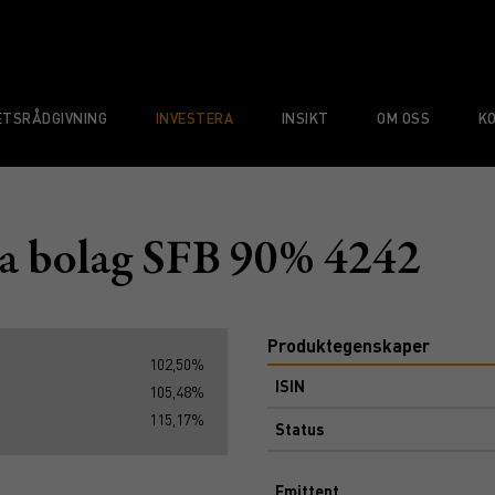
TSRÅDGIVNING
INVESTERA
INSIKT
OM OSS
K
 bolag SFB 90% 4242
Produktegenskaper
102,50%
ISIN
105,48%
115,17%
Status
Emittent