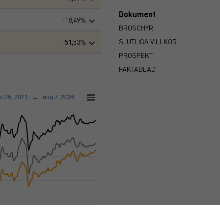
Dokument
-18,49%
BROSCHYR
SLUTLIGA VILLKOR
-51,53%
PROSPEKT
FAKTABLAD
kt 25, 2021
→
aug 7, 2026