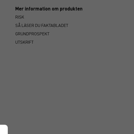
Mer information om produkten
RISK
SÅ LÄSER DU FAKTABLADET
GRUNDPROSPEKT
UTSKRIFT